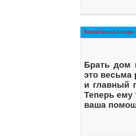
Rental House Escape
Брать дом 
это весьма
и главный 
Теперь ему 
ваша помощ