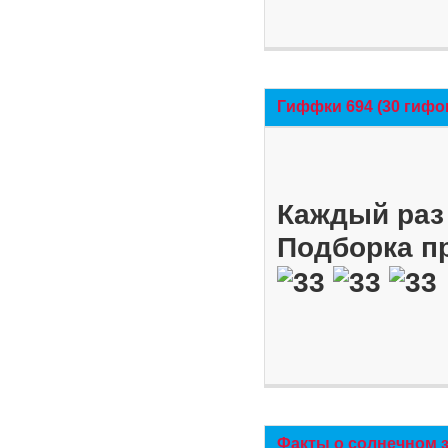
Гиффки 694 (30 гифо
Каждый раз 
Подборка п
Факты о солнечном 