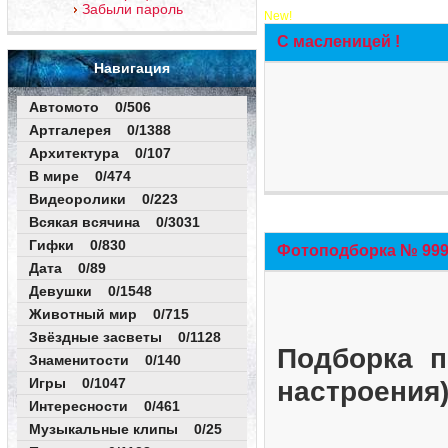
Забыли пароль
New!
С масленицей !
Навигация
Автомото 0/506
Артгалерея 0/1388
Архитектура 0/107
В мире 0/474
Видеоролики 0/223
Всякая всячина 0/3031
Гифки 0/830
Фотоподборка № 999 
Дата 0/89
Девушки 0/1548
Животный мир 0/715
Звёздные засветы 0/1128
Подборка п
Знаменитости 0/140
Игры 0/1047
настроения
Интересности 0/461
Музыкальные клипы 0/25