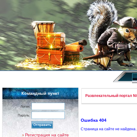
Командный пункт
Развлекательный портал Nif
Логин:
Пароль:
Ошибка 404
Страница на сайте не найдена.
Регистрация на сайте