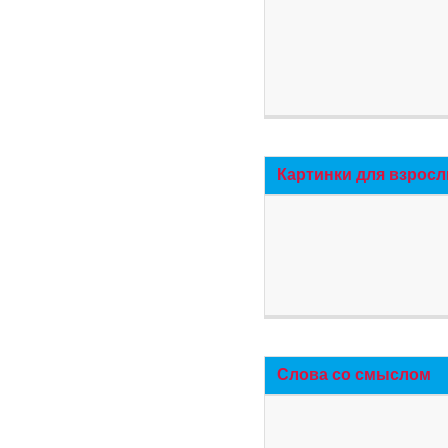
Картинки для взросл
Слова со смыслом