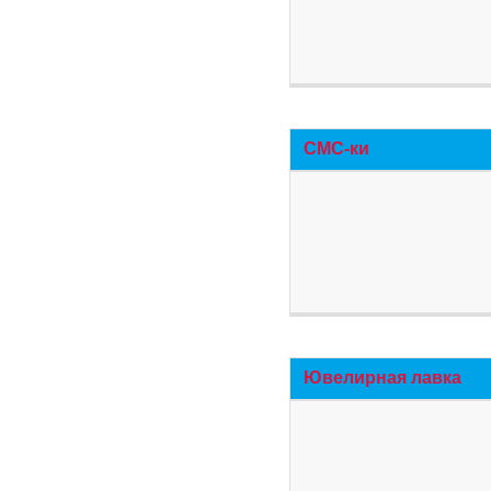
СМС-ки
Ювелирная лавка