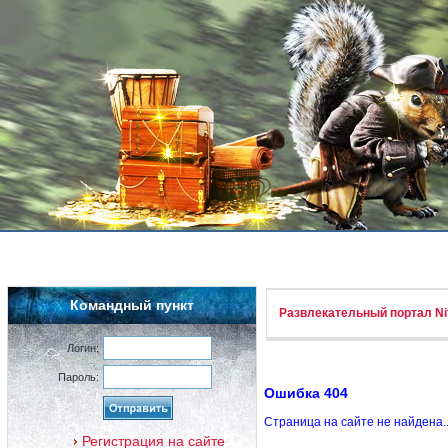
Командный пункт
Развлекательный портал Nif
Логин:
Пароль:
Ошибка 404
Страница на сайте не найдена.
Регистрация на сайте