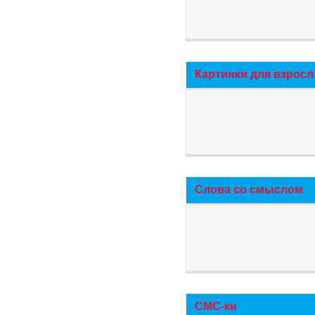
Картинки для взросл
Слова со смыслом
СМС-ки