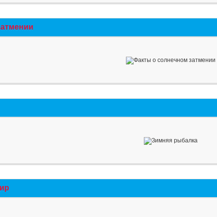
затмении
мир