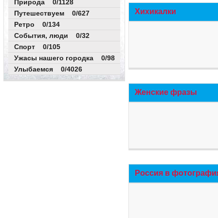
Природа 0/1128
Хихикалки
Путешествуем 0/627
Ретро 0/134
События, люди 0/32
Спорт 0/105
Ужасы нашего городка 0/98
Улыбаемся 0/4026
Женские фразы
Россия в фотографи