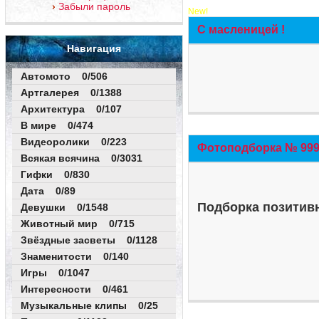
Забыли пароль
New!
С масленицей !
Навигация
Автомото 0/506
Артгалерея 0/1388
Архитектура 0/107
В мире 0/474
Видеоролики 0/223
Фотоподборка № 999 
Всякая всячина 0/3031
Гифки 0/830
Дата 0/89
Подборка позитивн
Девушки 0/1548
Животный мир 0/715
Звёздные засветы 0/1128
Знаменитости 0/140
Игры 0/1047
Интересности 0/461
Музыкальные клипы 0/25