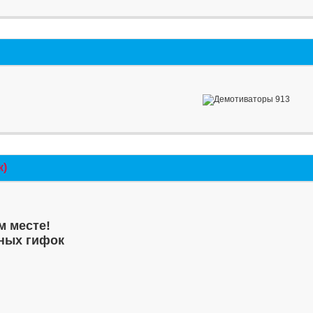
к)
м месте!
ных гифок