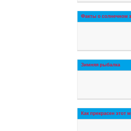
Факты о солнечном 
Зимняя рыбалка
Как прекрасен этот 