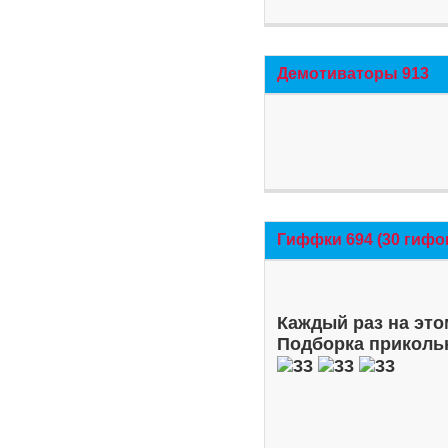
Демотиваторы 913
Гиффки 694 (30 гифо
Каждый раз на это
Подборка приколь