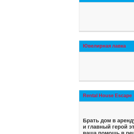
Ювелирная лавка
Rental House Escape
Брать дом в аренд
и главный герой э
ваша помощь в ре