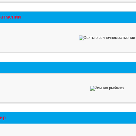
затмении
мир