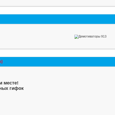
к)
м месте!
ных гифок