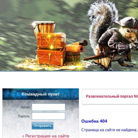
Командный пункт
Развлекательный портал Nif
Логин:
Пароль:
Ошибка 404
Страница на сайте не найдена.
Регистрация на сайте