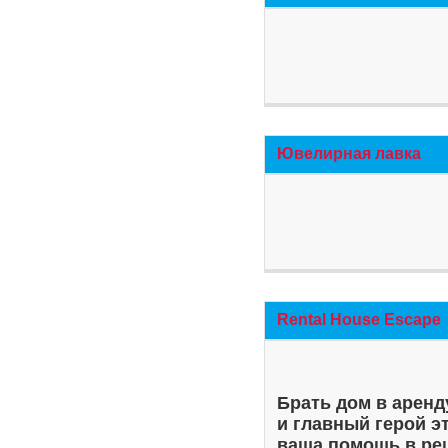
Ювелирная лавка
Rental House Escape
Брать дом в аренд
и главный герой э
ваша помощь в ре