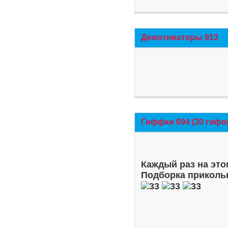
Демотиваторы 913
Гиффки 694 (30 гифо
Каждый раз на это
Подборка приколь