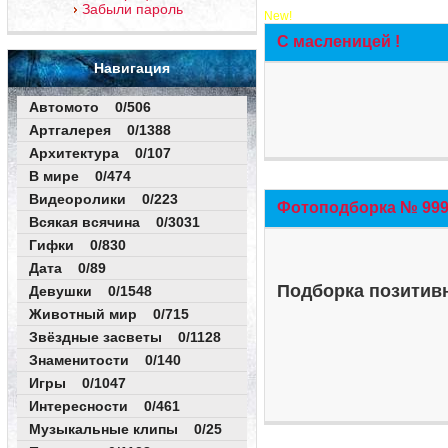
Забыли пароль
New!
С масленицей !
Навигация
Автомото 0/506
Артгалерея 0/1388
Архитектура 0/107
В мире 0/474
Видеоролики 0/223
Фотоподборка № 999 
Всякая всячина 0/3031
Гифки 0/830
Дата 0/89
Подборка позитивн
Девушки 0/1548
Животный мир 0/715
Звёздные засветы 0/1128
Знаменитости 0/140
Игры 0/1047
Интересности 0/461
Музыкальные клипы 0/25