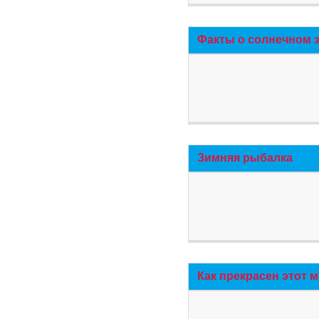
Факты о солнечном 
Зимняя рыбалка
Как прекрасен этот 