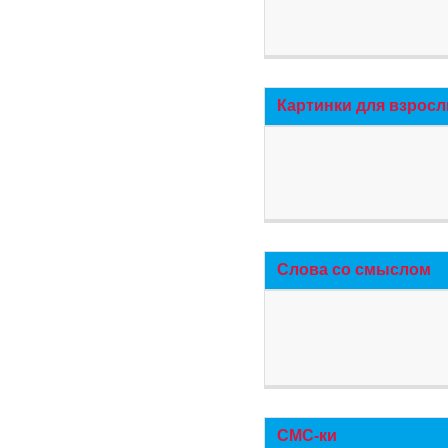
Картинки для взросл
Слова со смыслом
СМС-ки