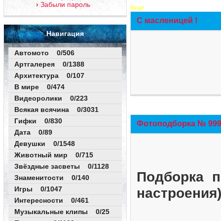
Забыли пароль
New!
С масленицей !
Навигация
Автомото 0/506
Артгалерея 0/1388
Архитектура 0/107
В мире 0/474
Видеоролики 0/223
Всякая всячина 0/3031
Гифки 0/830
Фотоподборка № 999 
Дата 0/89
Девушки 0/1548
Животный мир 0/715
Звёздные засветы 0/1128
Подборка п
Знаменитости 0/140
Игры 0/1047
настроения
Интересности 0/461
Музыкальные клипы 0/25