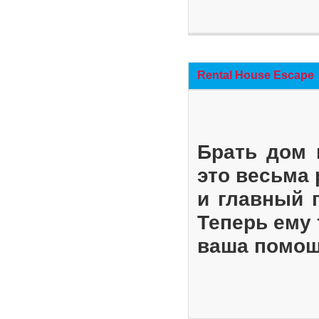
Rental House Escape
Брать дом 
это весьма
и главный 
Теперь ему 
ваша помощ