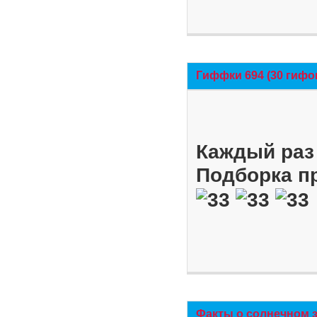
Гиффки 694 (30 гифо
Каждый раз 
Подборка п
Факты о солнечном 