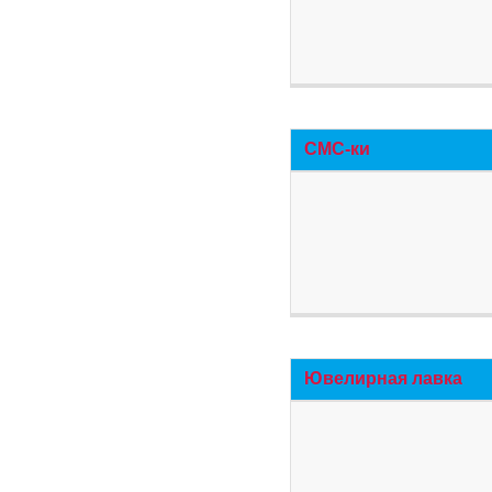
СМС-ки
Ювелирная лавка