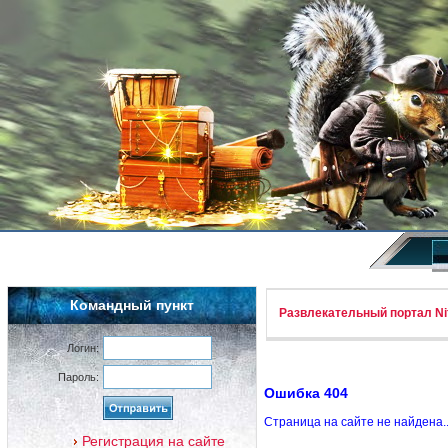
Командный пункт
Развлекательный портал Nif
Логин:
Пароль:
Ошибка 404
Страница на сайте не найдена.
Регистрация на сайте