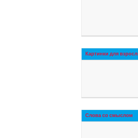
Картинки для взросл
Слова со смыслом