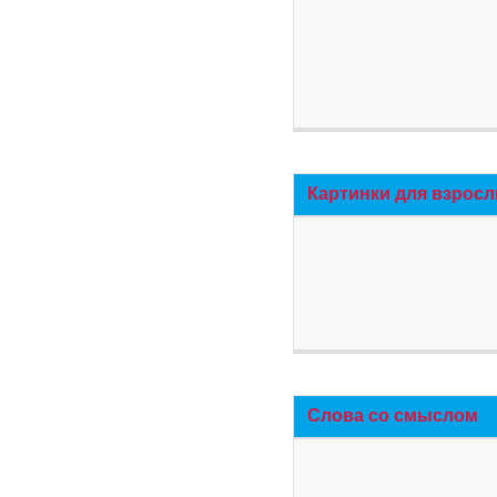
Картинки для взросл
Слова со смыслом