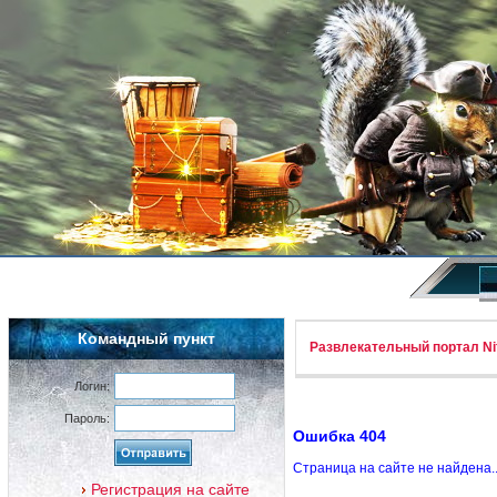
Командный пункт
Развлекательный портал Nif
Логин:
Пароль:
Ошибка 404
Страница на сайте не найдена.
Регистрация на сайте