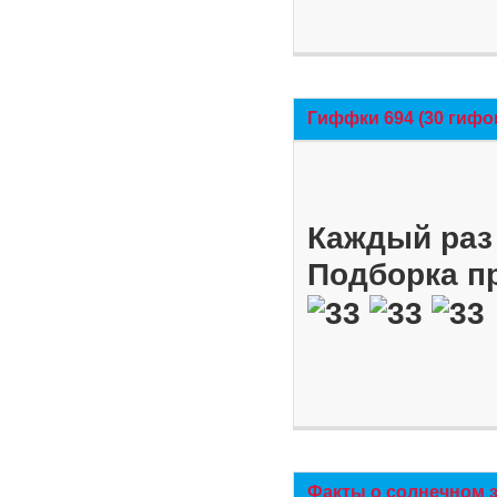
Гиффки 694 (30 гифо
Каждый раз 
Подборка п
Факты о солнечном 