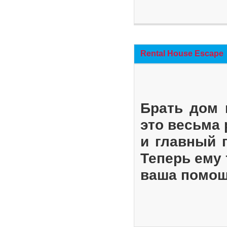
Rental House Escape
Брать дом 
это весьма
и главный 
Теперь ему 
ваша помощ