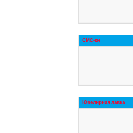
СМС-ки
Ювелирная лавка