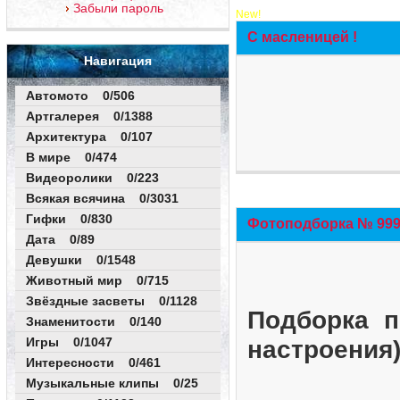
Забыли пароль
New!
С масленицей !
Навигация
Автомото 0/506
Артгалерея 0/1388
Архитектура 0/107
В мире 0/474
Видеоролики 0/223
Всякая всячина 0/3031
Гифки 0/830
Фотоподборка № 999 
Дата 0/89
Девушки 0/1548
Животный мир 0/715
Звёздные засветы 0/1128
Подборка п
Знаменитости 0/140
Игры 0/1047
настроения
Интересности 0/461
Музыкальные клипы 0/25