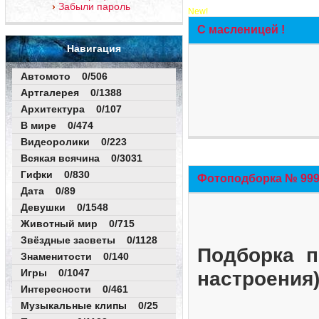
Забыли пароль
New!
С масленицей !
Навигация
Автомото 0/506
Артгалерея 0/1388
Архитектура 0/107
В мире 0/474
Видеоролики 0/223
Всякая всячина 0/3031
Гифки 0/830
Фотоподборка № 999 
Дата 0/89
Девушки 0/1548
Животный мир 0/715
Звёздные засветы 0/1128
Подборка п
Знаменитости 0/140
Игры 0/1047
настроения
Интересности 0/461
Музыкальные клипы 0/25