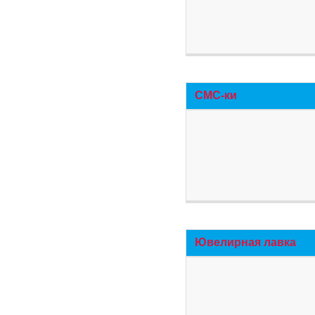
СМС-ки
Ювелирная лавка