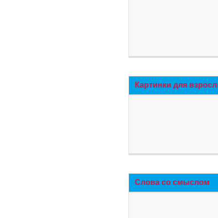
Картинки для взросл
Слова со смыслом