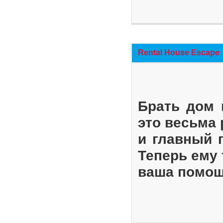
Rental House Escape
Брать дом 
это весьма
и главный 
Теперь ему 
ваша помощ