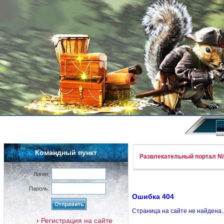
Командный пункт
Развлекательный портал Nif
Логин:
Пароль:
Ошибка 404
Страница на сайте не найдена.
Регистрация на сайте