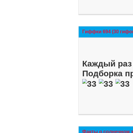
Гиффки 694 (30 гифо
Каждый раз 
Подборка п
Факты о солнечном 