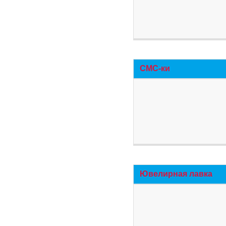
СМС-ки
Ювелирная лавка