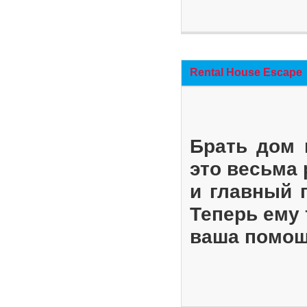
Rental House Escape
Брать дом 
это весьма
и главный 
Теперь ему 
ваша помощ