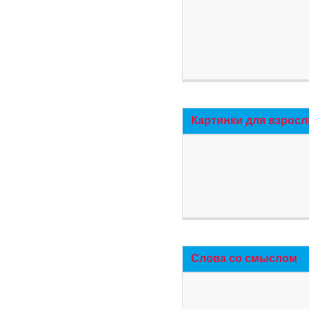
Картинки для взросл
Слова со смыслом