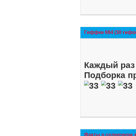
Гиффки 694 (30 гифо
Каждый раз 
Подборка п
Факты о солнечном 