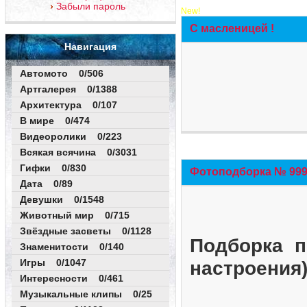
Забыли пароль
New!
С масленицей !
Навигация
Автомото 0/506
Артгалерея 0/1388
Архитектура 0/107
В мире 0/474
Видеоролики 0/223
Всякая всячина 0/3031
Гифки 0/830
Фотоподборка № 999 
Дата 0/89
Девушки 0/1548
Животный мир 0/715
Звёздные засветы 0/1128
Подборка п
Знаменитости 0/140
Игры 0/1047
настроения
Интересности 0/461
Музыкальные клипы 0/25