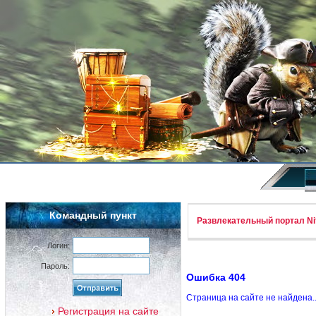
Командный пункт
Развлекательный портал Nif
Логин:
Пароль:
Ошибка 404
Страница на сайте не найдена.
Регистрация на сайте