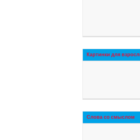
Картинки для взросл
Слова со смыслом