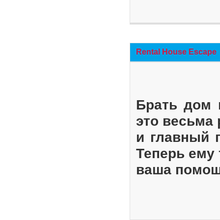
Rental House Escape
Брать дом 
это весьма
и главный 
Теперь ему 
ваша помощ