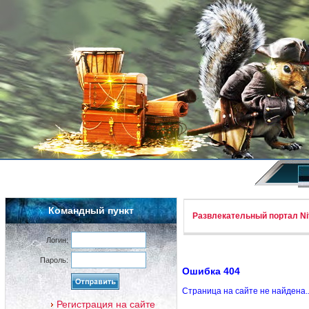
Командный пункт
Развлекательный портал Nif
Логин:
Пароль:
Ошибка 404
Страница на сайте не найдена.
Регистрация на сайте