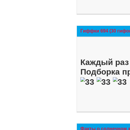
Гиффки 694 (30 гифо
Каждый раз 
Подборка п
Факты о солнечном 