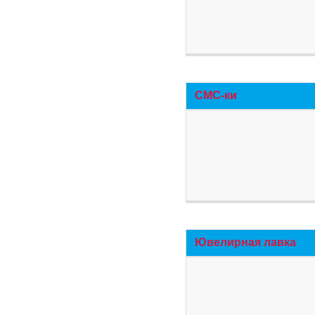
СМС-ки
Ювелирная лавка