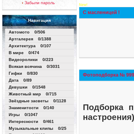
Забыли пароль
New!
С масленицей !
Навигация
Автомото 0/506
Артгалерея 0/1388
Архитектура 0/107
В мире 0/474
Видеоролики 0/223
Всякая всячина 0/3031
Гифки 0/830
Фотоподборка № 999 
Дата 0/89
Девушки 0/1548
Животный мир 0/715
Звёздные засветы 0/1128
Подборка п
Знаменитости 0/140
Игры 0/1047
настроения
Интересности 0/461
Музыкальные клипы 0/25