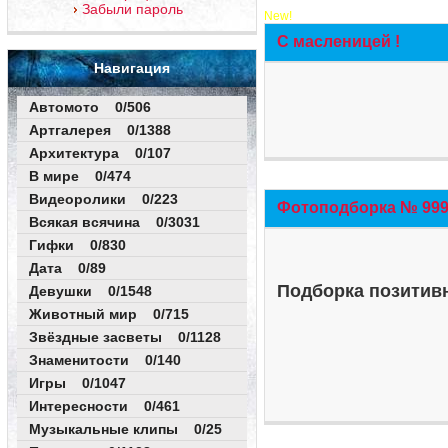
Забыли пароль
New!
С масленицей !
Навигация
Автомото 0/506
Артгалерея 0/1388
Архитектура 0/107
В мире 0/474
Видеоролики 0/223
Фотоподборка № 999 
Всякая всячина 0/3031
Гифки 0/830
Дата 0/89
Подборка позитивн
Девушки 0/1548
Животный мир 0/715
Звёздные засветы 0/1128
Знаменитости 0/140
Игры 0/1047
Интересности 0/461
Музыкальные клипы 0/25