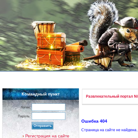
Командный пункт
Развлекательный портал Nif
Логин:
Пароль:
Ошибка 404
Страница на сайте не найдена.
Регистрация на сайте