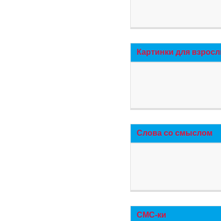
Картинки для взросл
Слова со смыслом
СМС-ки