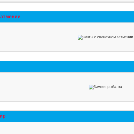
затмении
мир