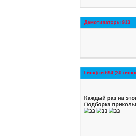
Демотиваторы 913
Гиффки 694 (30 гифо
Каждый раз на это
Подборка приколь