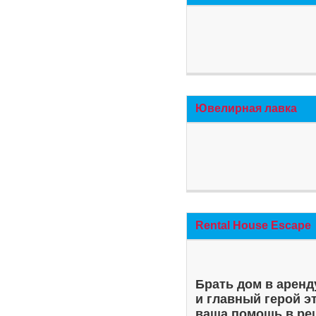
Ювелирная лавка
Rental House Escape
Брать дом в аренд
и главный герой э
ваша помощь в ре