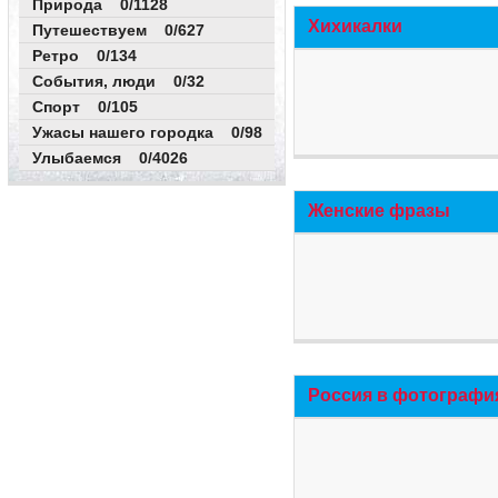
Природа 0/1128
Хихикалки
Путешествуем 0/627
Ретро 0/134
События, люди 0/32
Спорт 0/105
Ужасы нашего городка 0/98
Улыбаемся 0/4026
Женские фразы
Россия в фотографи