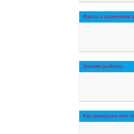
Факты о солнечном 
Зимняя рыбалка
Как прекрасен этот 