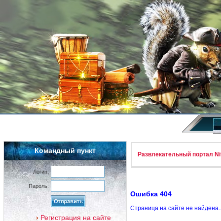
Командный пункт
Развлекательный портал Nif
Логин:
Пароль:
Ошибка 404
Страница на сайте не найдена.
Регистрация на сайте