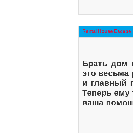
Rental House Escape
Брать дом 
это весьма
и главный 
Теперь ему 
ваша помощ