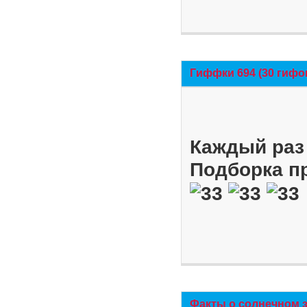
Гиффки 694 (30 гифо
Каждый раз 
Подборка п
Факты о солнечном 