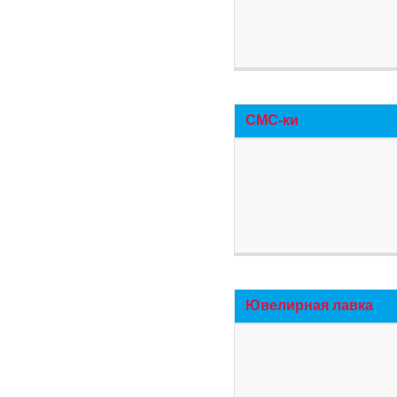
СМС-ки
Ювелирная лавка