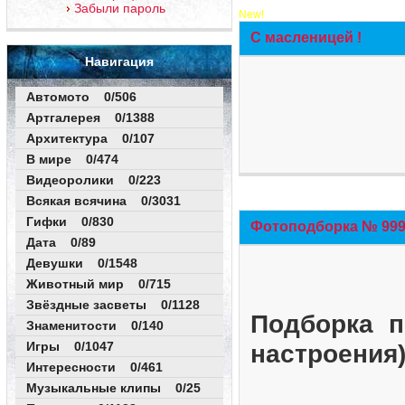
Забыли пароль
New!
С масленицей !
Навигация
Автомото 0/506
Артгалерея 0/1388
Архитектура 0/107
В мире 0/474
Видеоролики 0/223
Всякая всячина 0/3031
Гифки 0/830
Фотоподборка № 999 
Дата 0/89
Девушки 0/1548
Животный мир 0/715
Звёздные засветы 0/1128
Подборка п
Знаменитости 0/140
Игры 0/1047
настроения
Интересности 0/461
Музыкальные клипы 0/25