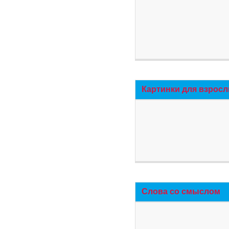
Картинки для взросл
Слова со смыслом