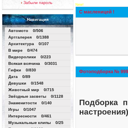
Забыли пароль
New!
С масленицей !
Навигация
Автомото 0/506
Артгалерея 0/1388
Архитектура 0/107
В мире 0/474
Видеоролики 0/223
Всякая всячина 0/3031
Гифки 0/830
Фотоподборка № 999 
Дата 0/89
Девушки 0/1548
Животный мир 0/715
Звёздные засветы 0/1128
Подборка п
Знаменитости 0/140
Игры 0/1047
настроения
Интересности 0/461
Музыкальные клипы 0/25