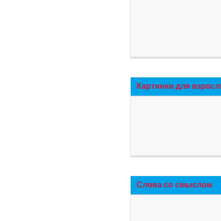
Картинки для взросл
Слова со смыслом