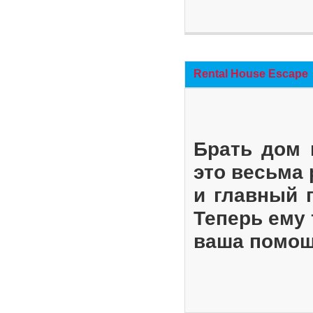
Rental House Escape
Брать дом 
это весьма
и главный 
Теперь ему 
ваша помощ