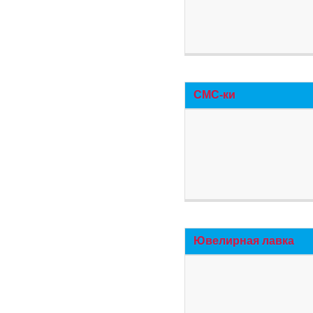
СМС-ки
Ювелирная лавка