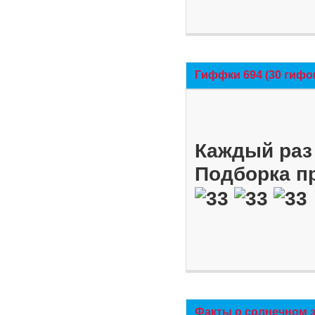
Гиффки 694 (30 гифо
Каждый раз 
Подборка п
Факты о солнечном 