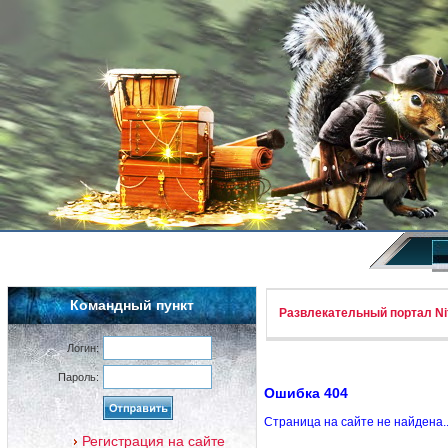
Командный пункт
Развлекательный портал Nif
Логин:
Пароль:
Ошибка 404
Страница на сайте не найдена.
Регистрация на сайте