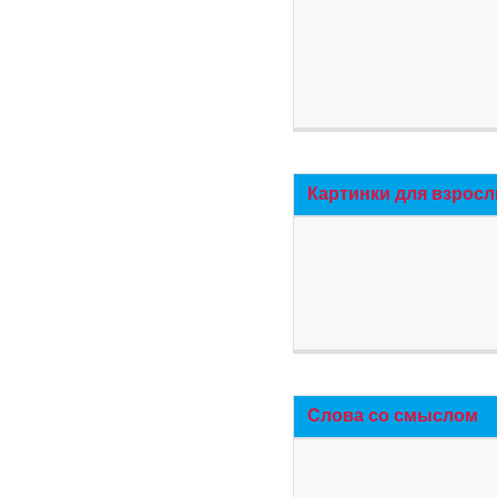
Картинки для взросл
Слова со смыслом