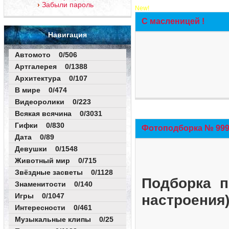
Забыли пароль
New!
С масленицей !
Навигация
Автомото 0/506
Артгалерея 0/1388
Архитектура 0/107
В мире 0/474
Видеоролики 0/223
Всякая всячина 0/3031
Гифки 0/830
Фотоподборка № 999 
Дата 0/89
Девушки 0/1548
Животный мир 0/715
Звёздные засветы 0/1128
Подборка п
Знаменитости 0/140
Игры 0/1047
настроения
Интересности 0/461
Музыкальные клипы 0/25