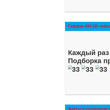
Гиффки 694 (30 гифо
Каждый раз 
Подборка п
Факты о солнечном 