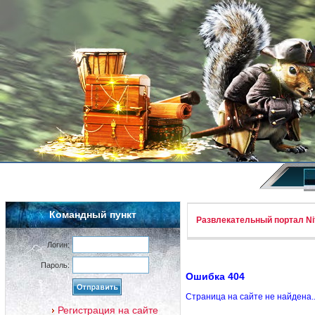
Командный пункт
Развлекательный портал Nif
Логин:
Пароль:
Ошибка 404
Страница на сайте не найдена.
Регистрация на сайте