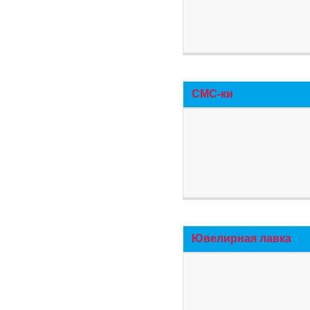
СМС-ки
Ювелирная лавка