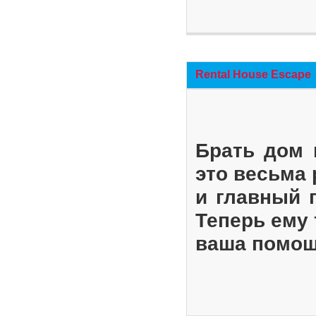
Rental House Escape
Брать дом 
это весьма
и главный 
Теперь ему 
ваша помощ