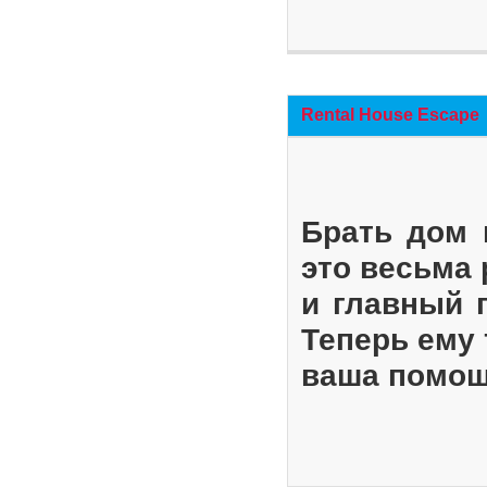
Rental House Escape
Брать дом 
это весьма
и главный 
Теперь ему 
ваша помощ