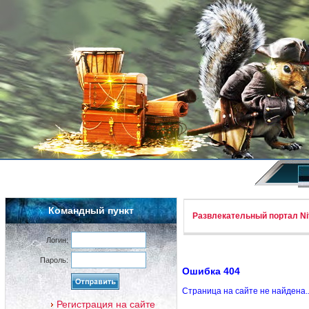
Командный пункт
Развлекательный портал Nif
Логин:
Пароль:
Ошибка 404
Страница на сайте не найдена.
Регистрация на сайте