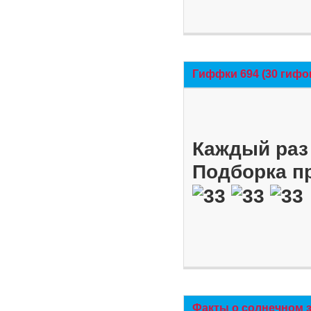
Гиффки 694 (30 гифо
Каждый раз 
Подборка п
Факты о солнечном 