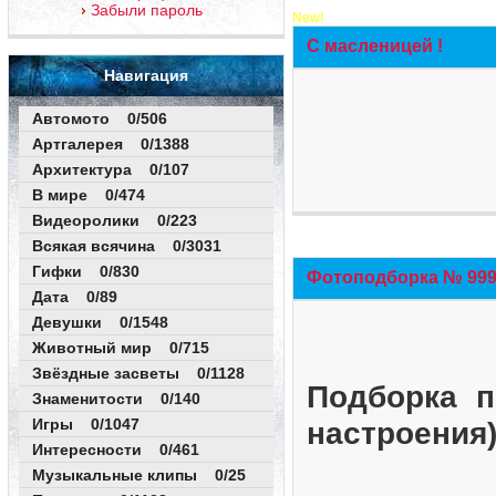
Забыли пароль
New!
С масленицей !
Навигация
Автомото 0/506
Артгалерея 0/1388
Архитектура 0/107
В мире 0/474
Видеоролики 0/223
Всякая всячина 0/3031
Гифки 0/830
Фотоподборка № 999 
Дата 0/89
Девушки 0/1548
Животный мир 0/715
Звёздные засветы 0/1128
Подборка п
Знаменитости 0/140
Игры 0/1047
настроения
Интересности 0/461
Музыкальные клипы 0/25