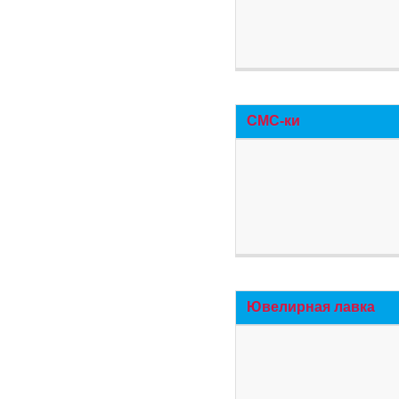
СМС-ки
Ювелирная лавка