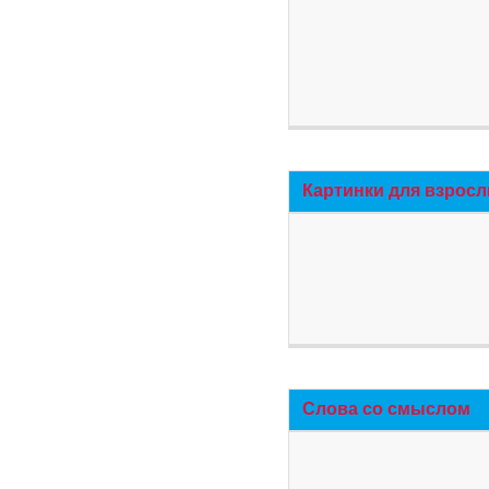
Картинки для взросл
Слова со смыслом