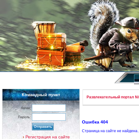
Командный пункт
Развлекательный портал Nif
Логин:
Пароль:
Ошибка 404
Страница на сайте не найдена.
Регистрация на сайте