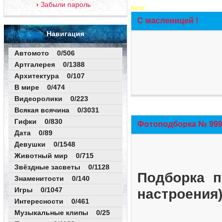
Забыли пароль
New!
С масленицей !
Навигация
Автомото 0/506
Артгалерея 0/1388
Архитектура 0/107
В мире 0/474
Видеоролики 0/223
Всякая всячина 0/3031
Гифки 0/830
Фотоподборка № 999 
Дата 0/89
Девушки 0/1548
Животный мир 0/715
Звёздные засветы 0/1128
Подборка п
Знаменитости 0/140
Игры 0/1047
настроения
Интересности 0/461
Музыкальные клипы 0/25