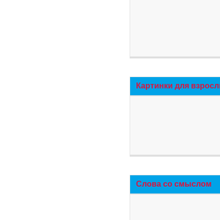
Картинки для взросл
Слова со смыслом