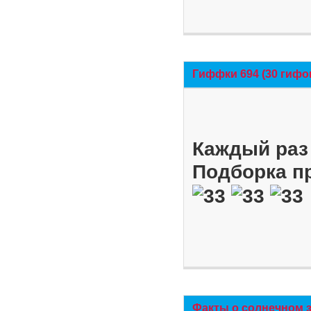
Гиффки 694 (30 гифо
Каждый раз 
Подборка п
Факты о солнечном 