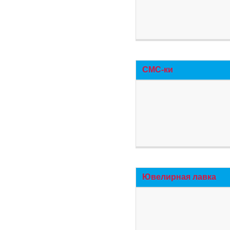
СМС-ки
Ювелирная лавка