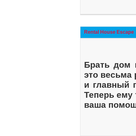
Rental House Escape
Брать дом 
это весьма
и главный 
Теперь ему 
ваша помощ