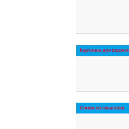
Картинки для взросл
Слова со смыслом