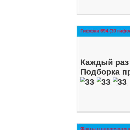
Гиффки 694 (30 гифо
Каждый раз 
Подборка п
Факты о солнечном 