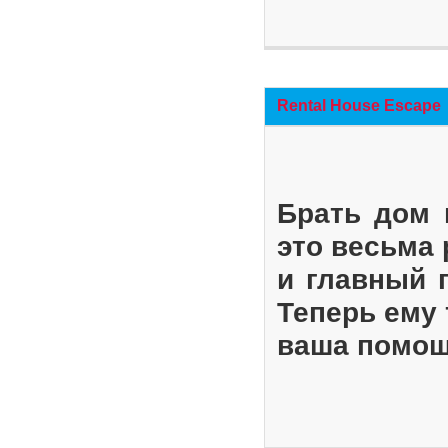
Rental House Escape
Брать дом 
это весьма
и главный 
Теперь ему 
ваша помощ