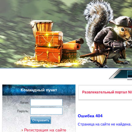
Командный пункт
Развлекательный портал Nif
Логин:
Пароль:
Ошибка 404
Страница на сайте не найдена.
Регистрация на сайте