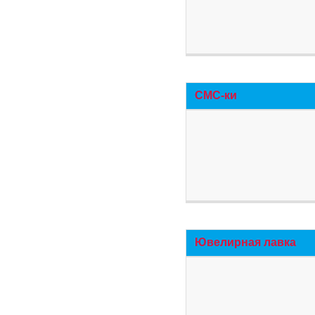
СМС-ки
Ювелирная лавка