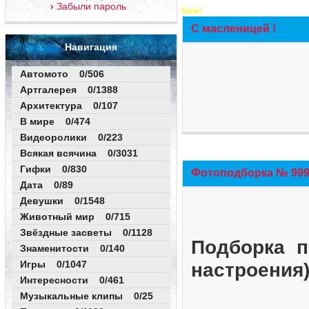
Забыли пароль
New!
С масленицей !
Навигация
Автомото 0/506
Артгалерея 0/1388
Архитектура 0/107
В мире 0/474
Видеоролики 0/223
Всякая всячина 0/3031
Гифки 0/830
Фотоподборка № 999 
Дата 0/89
Девушки 0/1548
Животный мир 0/715
Звёздные засветы 0/1128
Подборка п
Знаменитости 0/140
Игры 0/1047
настроения
Интересности 0/461
Музыкальные клипы 0/25