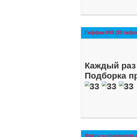
Гиффки 694 (30 гифо
Каждый раз 
Подборка п
Факты о солнечном 