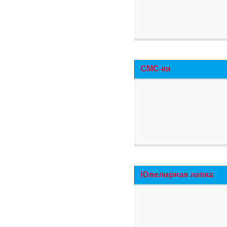
СМС-ки
Ювелирная лавка