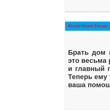
Rental House Escape
Брать дом 
это весьма
и главный 
Теперь ему 
ваша помощ