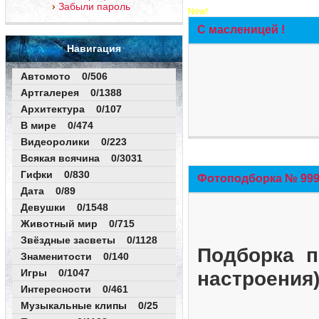
Забыли пароль
New!
С масленицей !
Навигация
Автомото 0/506
Артгалерея 0/1388
Архитектура 0/107
В мире 0/474
Видеоролики 0/223
Всякая всячина 0/3031
Гифки 0/830
Фотоподборка № 999 
Дата 0/89
Девушки 0/1548
Животный мир 0/715
Звёздные засветы 0/1128
Подборка п
Знаменитости 0/140
Игры 0/1047
настроения
Интересности 0/461
Музыкальные клипы 0/25