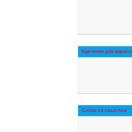
Картинки для взросл
Слова со смыслом