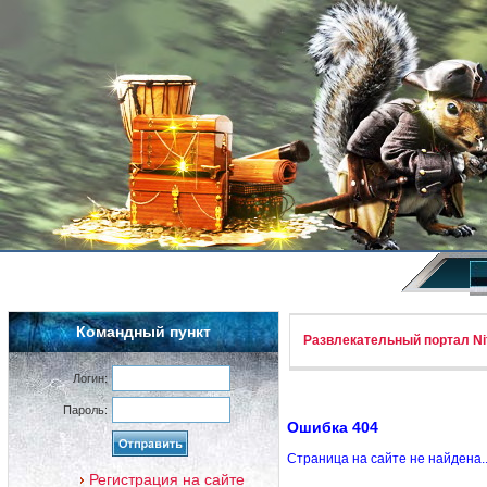
Командный пункт
Развлекательный портал Nif
Логин:
Пароль:
Ошибка 404
Страница на сайте не найдена.
Регистрация на сайте