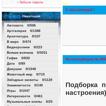
Забыли пароль
New!
С масленицей !
Навигация
Автомото 0/506
Артгалерея 0/1388
Архитектура 0/107
В мире 0/474
Видеоролики 0/223
Всякая всячина 0/3031
Гифки 0/830
Фотоподборка № 999 
Дата 0/89
Девушки 0/1548
Животный мир 0/715
Звёздные засветы 0/1128
Подборка п
Знаменитости 0/140
Игры 0/1047
настроения
Интересности 0/461
Музыкальные клипы 0/25