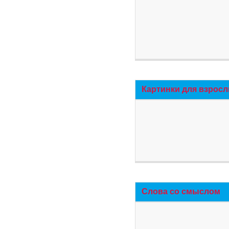
Картинки для взросл
Слова со смыслом