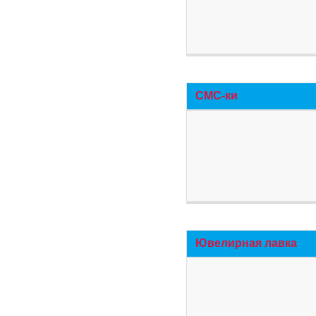
СМС-ки
Ювелирная лавка