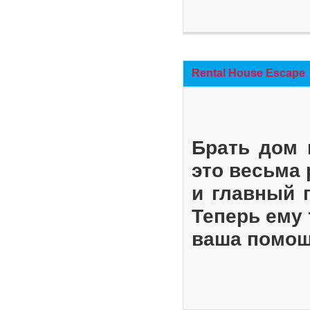
Rental House Escape
Брать дом 
это весьма
и главный 
Теперь ему 
ваша помощ