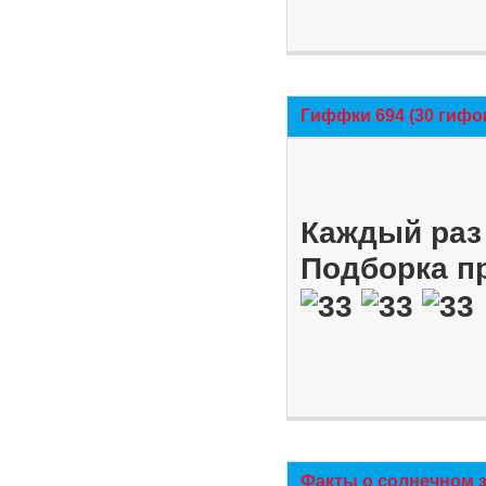
Гиффки 694 (30 гифо
Каждый раз 
Подборка п
Факты о солнечном 