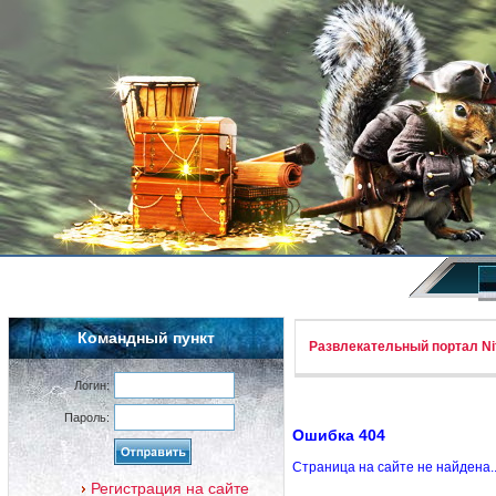
Командный пункт
Развлекательный портал Nif
Логин:
Пароль:
Ошибка 404
Страница на сайте не найдена.
Регистрация на сайте