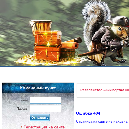
Командный пункт
Развлекательный портал Nif
Логин:
Пароль:
Ошибка 404
Страница на сайте не найдена.
Регистрация на сайте