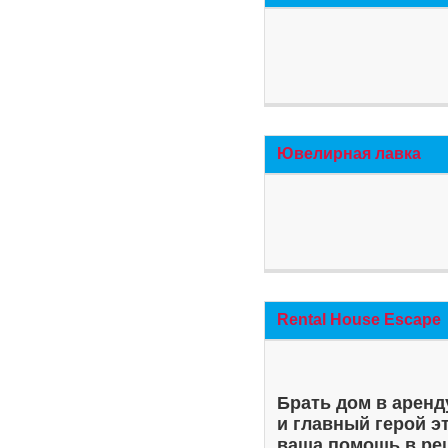
Ювелирная лавка
Rental House Escape
Брать дом в аренд
и главный герой э
ваша помощь в ре