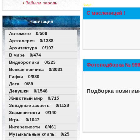
Забыли пароль
New!
С масленицей !
Навигация
Автомото 0/506
Артгалерея 0/1388
Архитектура 0/107
В мире 0/474
Видеоролики 0/223
Фотоподборка № 999 
Всякая всячина 0/3031
Гифки 0/830
Дата 0/89
Подборка позитивн
Девушки 0/1548
Животный мир 0/715
Звёздные засветы 0/1128
Знаменитости 0/140
Игры 0/1047
Интересности 0/461
Музыкальные клипы 0/25