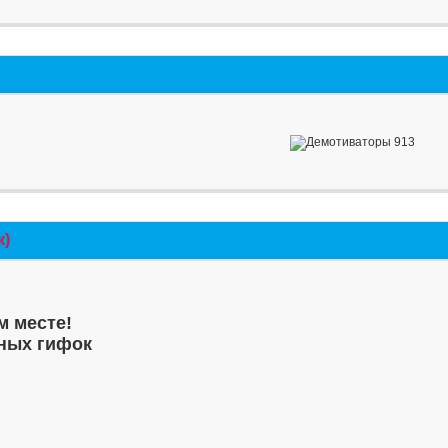
к)
м месте!
ных гифок