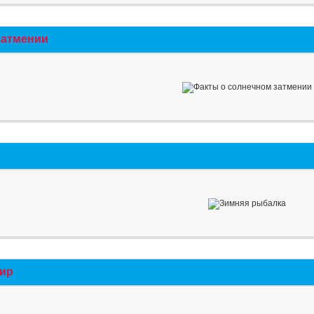
затмении
мир