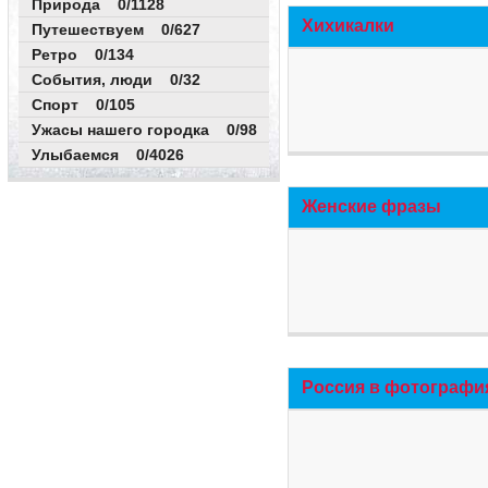
Природа 0/1128
Хихикалки
Путешествуем 0/627
Ретро 0/134
События, люди 0/32
Спорт 0/105
Ужасы нашего городка 0/98
Улыбаемся 0/4026
Женские фразы
Россия в фотографи