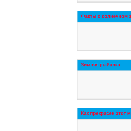
Факты о солнечном 
Зимняя рыбалка
Как прекрасен этот 