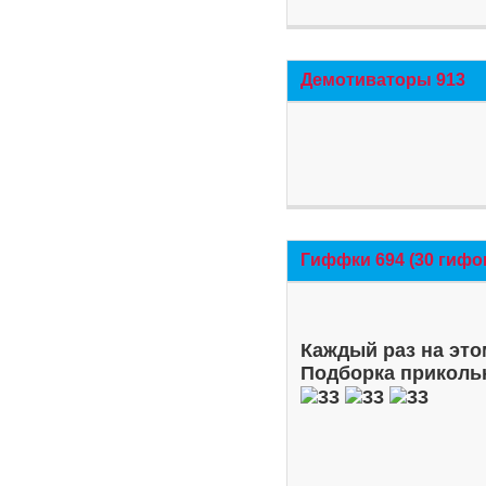
Демотиваторы 913
Гиффки 694 (30 гифо
Каждый раз на это
Подборка приколь