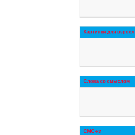
Картинки для взросл
Слова со смыслом
СМС-ки