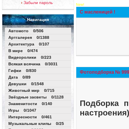
Забыли пароль
New!
С масленицей !
Навигация
Автомото 0/506
Артгалерея 0/1388
Архитектура 0/107
В мире 0/474
Видеоролики 0/223
Всякая всячина 0/3031
Гифки 0/830
Фотоподборка № 999 
Дата 0/89
Девушки 0/1548
Животный мир 0/715
Звёздные засветы 0/1128
Подборка п
Знаменитости 0/140
Игры 0/1047
настроения
Интересности 0/461
Музыкальные клипы 0/25