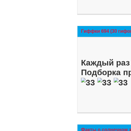
Гиффки 694 (30 гифо
Каждый раз 
Подборка п
Факты о солнечном 