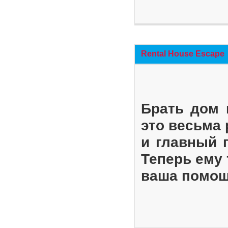
Rental House Escape
Брать дом 
это весьма
и главный 
Теперь ему 
ваша помощ