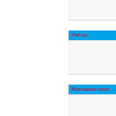
СМС-ки
Ювелирная лавка