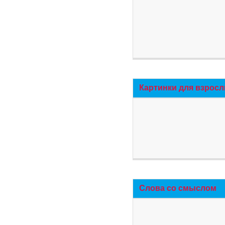
Картинки для взросл
Слова со смыслом