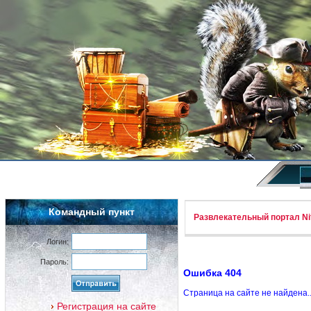
Командный пункт
Развлекательный портал Nif
Логин:
Пароль:
Ошибка 404
Страница на сайте не найдена.
Регистрация на сайте