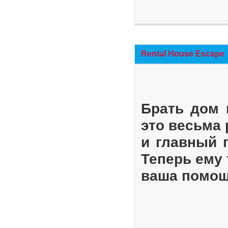
Rental House Escape
Брать дом 
это весьма
и главный 
Теперь ему 
ваша помощ