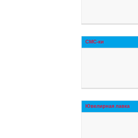
СМС-ки
Ювелирная лавка