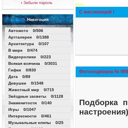
Забыли пароль
New!
С масленицей !
Навигация
Автомото 0/506
Артгалерея 0/1388
Архитектура 0/107
В мире 0/474
Видеоролики 0/223
Всякая всячина 0/3031
Гифки 0/830
Фотоподборка № 999 
Дата 0/89
Девушки 0/1548
Животный мир 0/715
Звёздные засветы 0/1128
Подборка п
Знаменитости 0/140
Игры 0/1047
настроения
Интересности 0/461
Музыкальные клипы 0/25