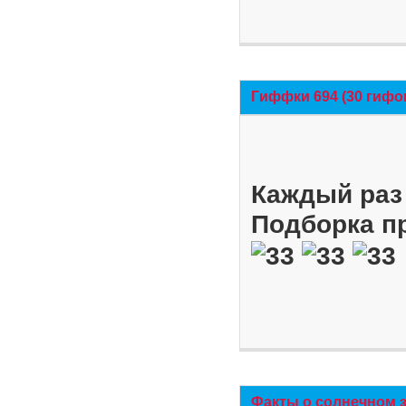
Гиффки 694 (30 гифо
Каждый раз 
Подборка п
Факты о солнечном 