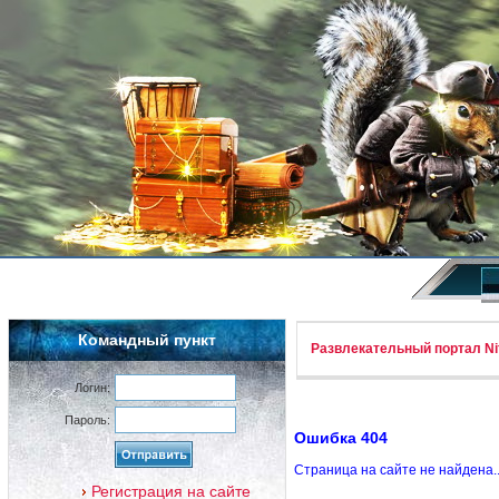
Командный пункт
Развлекательный портал Nif
Логин:
Пароль:
Ошибка 404
Страница на сайте не найдена.
Регистрация на сайте