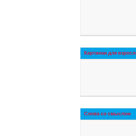
Картинки для взросл
Слова со смыслом