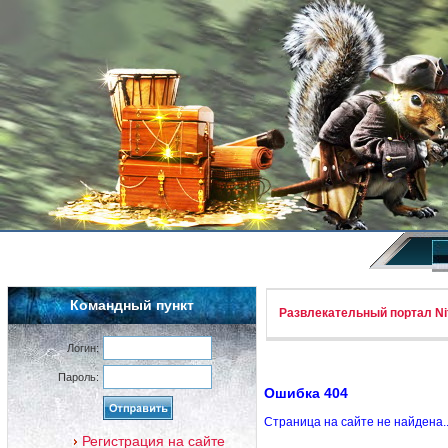
Командный пункт
Развлекательный портал Nif
Логин:
Пароль:
Ошибка 404
Страница на сайте не найдена.
Регистрация на сайте