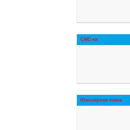
СМС-ки
Ювелирная лавка