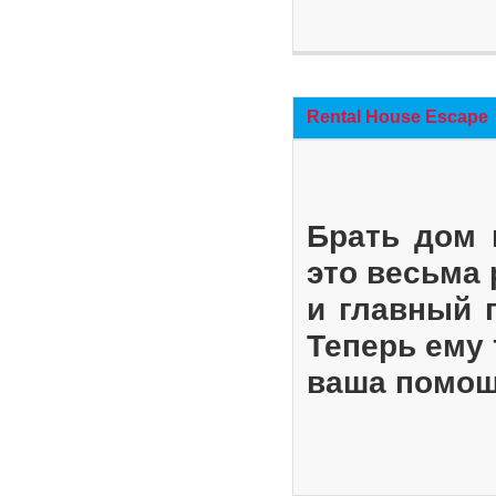
Rental House Escape
Брать дом 
это весьма
и главный 
Теперь ему 
ваша помощ