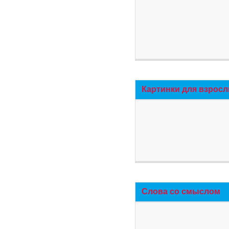
Картинки для взросл
Слова со смыслом