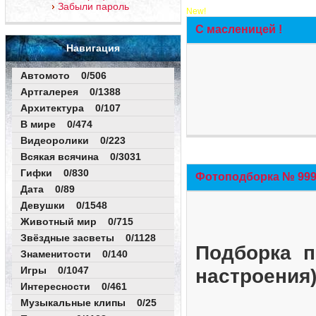
Забыли пароль
New!
С масленицей !
Навигация
Автомото 0/506
Артгалерея 0/1388
Архитектура 0/107
В мире 0/474
Видеоролики 0/223
Всякая всячина 0/3031
Гифки 0/830
Фотоподборка № 999 
Дата 0/89
Девушки 0/1548
Животный мир 0/715
Звёздные засветы 0/1128
Подборка п
Знаменитости 0/140
Игры 0/1047
настроения
Интересности 0/461
Музыкальные клипы 0/25