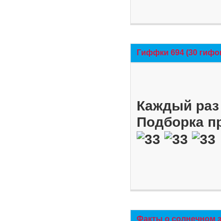
Гиффки 694 (30 гифо
Каждый раз 
Подборка п
Факты о солнечном 