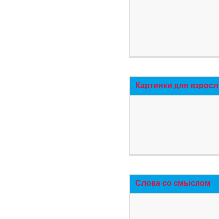
Картинки для взросл
Слова со смыслом