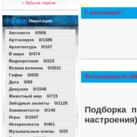
Забыли пароль
New!
С масленицей !
Навигация
Автомото 0/506
Артгалерея 0/1388
Архитектура 0/107
В мире 0/474
Видеоролики 0/223
Всякая всячина 0/3031
Гифки 0/830
Фотоподборка № 999 
Дата 0/89
Девушки 0/1548
Животный мир 0/715
Звёздные засветы 0/1128
Подборка п
Знаменитости 0/140
Игры 0/1047
настроения
Интересности 0/461
Музыкальные клипы 0/25