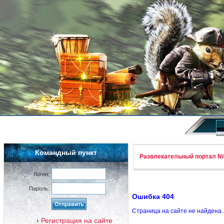
Командный пункт
Развлекательный портал Nif
Логин:
Пароль:
Ошибка 404
Страница на сайте не найдена.
Регистрация на сайте