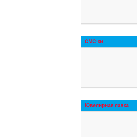
СМС-ки
Ювелирная лавка