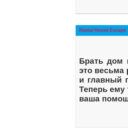
Rental House Escape
Брать дом 
это весьма
и главный 
Теперь ему 
ваша помощ