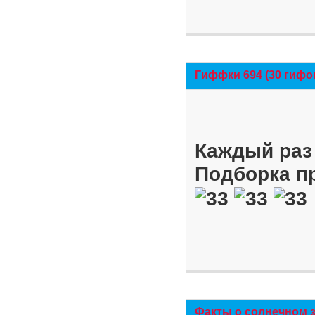
Гиффки 694 (30 гифо
Каждый раз 
Подборка п
Факты о солнечном 