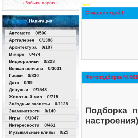
Забыли пароль
New!
С масленицей !
Навигация
Автомото 0/506
Артгалерея 0/1388
Архитектура 0/107
В мире 0/474
Видеоролики 0/223
Всякая всячина 0/3031
Гифки 0/830
Фотоподборка № 999 
Дата 0/89
Девушки 0/1548
Животный мир 0/715
Звёздные засветы 0/1128
Подборка п
Знаменитости 0/140
Игры 0/1047
настроения
Интересности 0/461
Музыкальные клипы 0/25