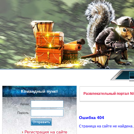
Командный пункт
Развлекательный портал Nif
Логин:
Пароль:
Ошибка 404
Страница на сайте не найдена.
Регистрация на сайте