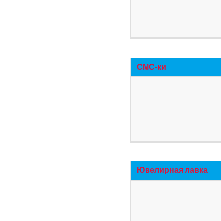
СМС-ки
Ювелирная лавка