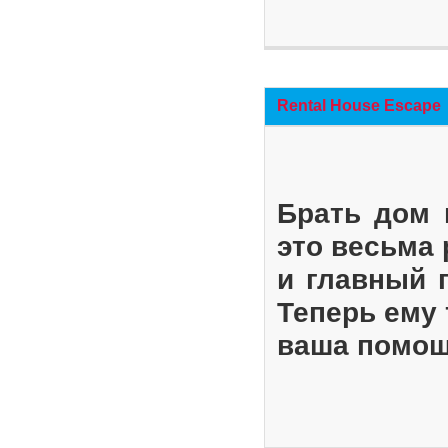
Rental House Escape
Брать дом 
это весьма
и главный 
Теперь ему 
ваша помощ