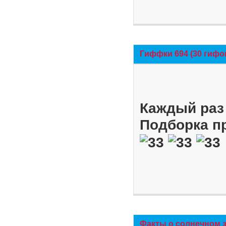
Гиффки 694 (30 гифо
Каждый раз 
Подборка п
Факты о солнечном 