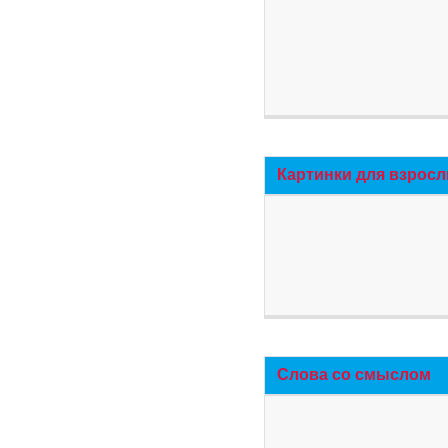
Картинки для взросл
Слова со смыслом