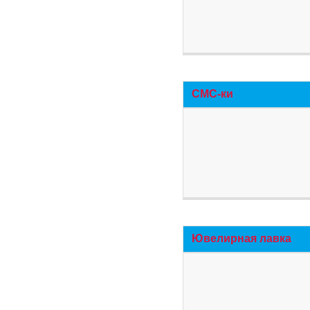
СМС-ки
Ювелирная лавка