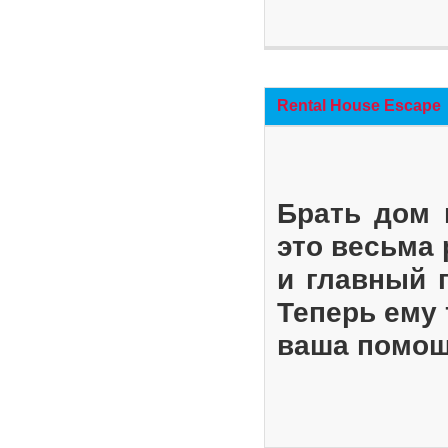
Rental House Escape
Брать дом 
это весьма
и главный 
Теперь ему 
ваша помощ