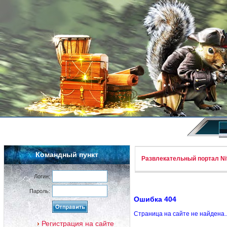
Командный пункт
Развлекательный портал Nif
Логин:
Пароль:
Ошибка 404
Страница на сайте не найдена.
Регистрация на сайте