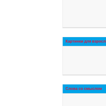
Картинки для взросл
Слова со смыслом