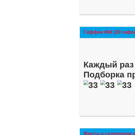
Гиффки 694 (30 гифо
Каждый раз 
Подборка п
Факты о солнечном 