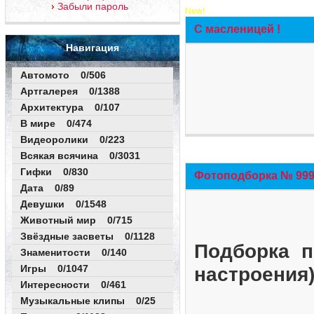
Забыли пароль
New!
С масленицей !
Навигация
Автомото 0/506
Артгалерея 0/1388
Архитектура 0/107
В мире 0/474
Видеоролики 0/223
Всякая всячина 0/3031
Гифки 0/830
Фотоподборка № 999 
Дата 0/89
Девушки 0/1548
Животный мир 0/715
Звёздные засветы 0/1128
Подборка п
Знаменитости 0/140
Игры 0/1047
настроения
Интересности 0/461
Музыкальные клипы 0/25