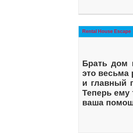
Rental House Escape
Брать дом 
это весьма
и главный 
Теперь ему 
ваша помощ