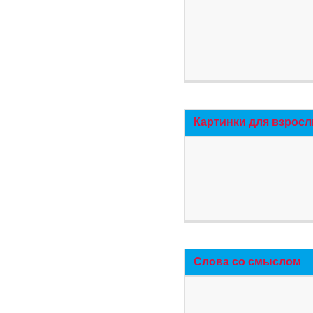
Картинки для взросл
Слова со смыслом