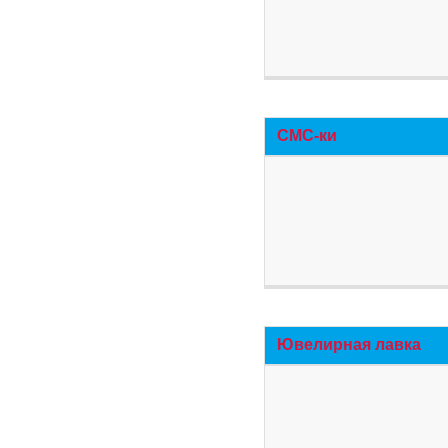
СМС-ки
Ювелирная лавка