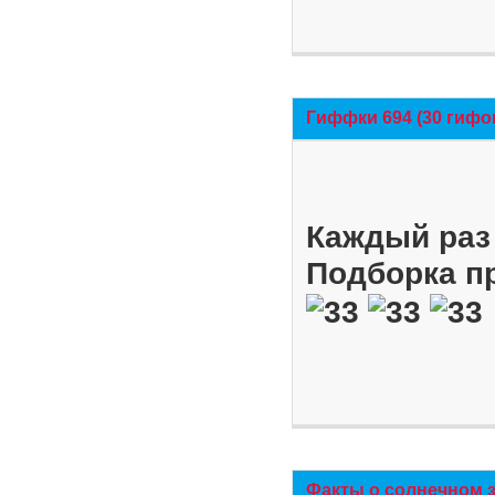
Гиффки 694 (30 гифо
Каждый раз 
Подборка п
Факты о солнечном 