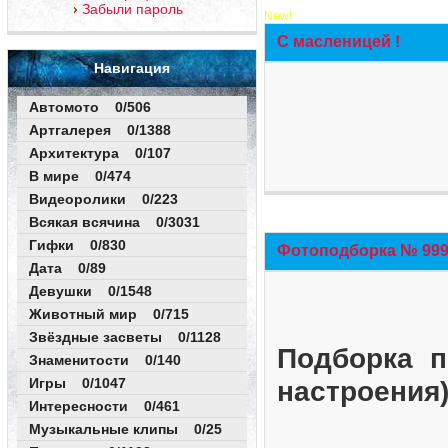
Забыли пароль
New!
С масленицей !
Навигация
Автомото 0/506
Артгалерея 0/1388
Архитектура 0/107
В мире 0/474
Видеоролики 0/223
Всякая всячина 0/3031
Гифки 0/830
Фотоподборка № 999 
Дата 0/89
Девушки 0/1548
Животный мир 0/715
Звёздные засветы 0/1128
Подборка п
Знаменитости 0/140
Игры 0/1047
настроения
Интересности 0/461
Музыкальные клипы 0/25