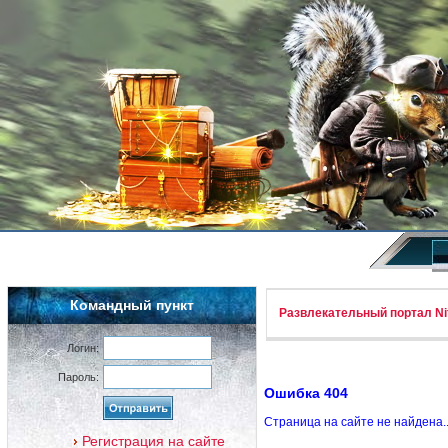
Командный пункт
Развлекательный портал Nif
Логин:
Пароль:
Ошибка 404
Страница на сайте не найдена.
Регистрация на сайте