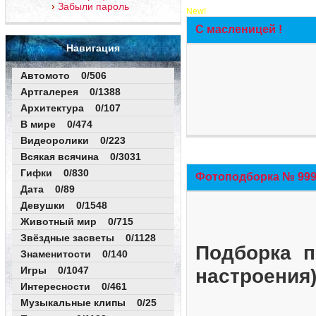
Забыли пароль
New!
С масленицей !
Навигация
Автомото 0/506
Артгалерея 0/1388
Архитектура 0/107
В мире 0/474
Видеоролики 0/223
Всякая всячина 0/3031
Гифки 0/830
Фотоподборка № 999 
Дата 0/89
Девушки 0/1548
Животный мир 0/715
Звёздные засветы 0/1128
Подборка п
Знаменитости 0/140
Игры 0/1047
настроения
Интересности 0/461
Музыкальные клипы 0/25