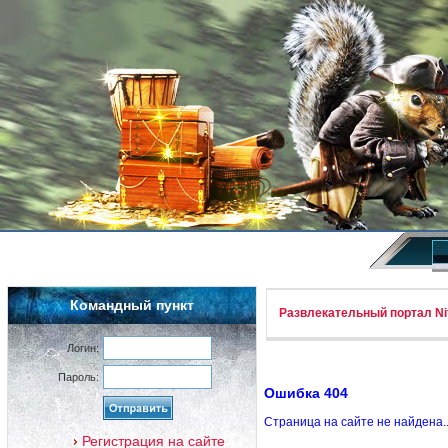
Командный пункт
Развлекательный портал Nif
Логин:
Пароль:
Ошибка 404
Страница на сайте не найдена.
Регистрация на сайте