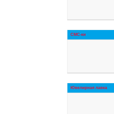
СМС-ки
Ювелирная лавка