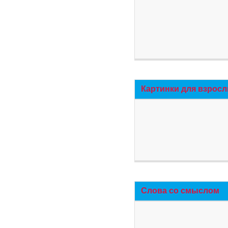
Картинки для взросл
Слова со смыслом