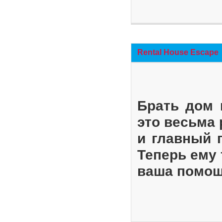
Rental House Escape
Брать дом 
это весьма
и главный 
Теперь ему 
ваша помощ