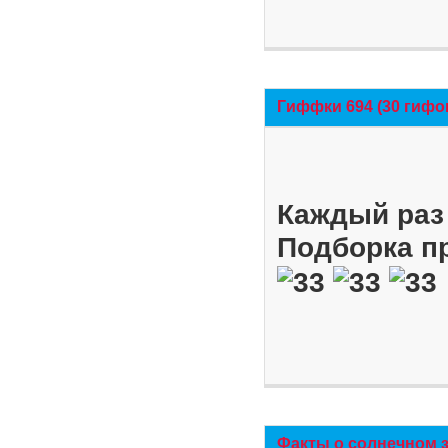
Гиффки 694 (30 гифо
Каждый раз 
Подборка п
Факты о солнечном 