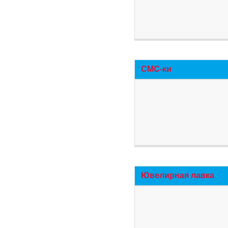
СМС-ки
Ювелирная лавка