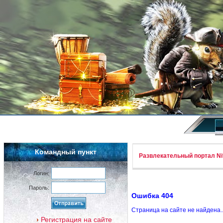
Командный пункт
Развлекательный портал Nif
Логин:
Пароль:
Ошибка 404
Страница на сайте не найдена.
Регистрация на сайте