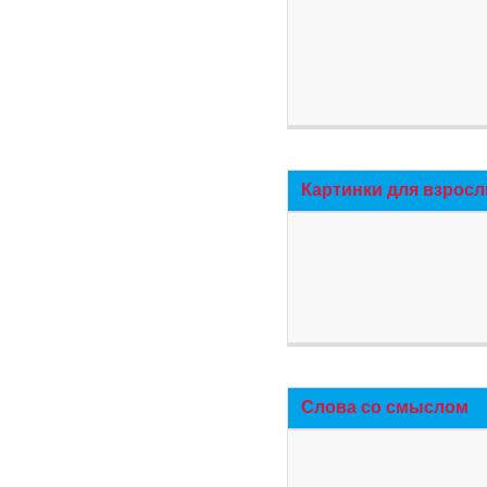
Картинки для взросл
Слова со смыслом