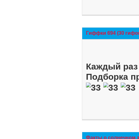
Гиффки 694 (30 гифо
Каждый раз 
Подборка п
Факты о солнечном 