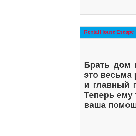
Rental House Escape
Брать дом 
это весьма
и главный 
Теперь ему 
ваша помощ