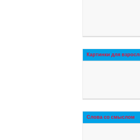
Картинки для взросл
Слова со смыслом