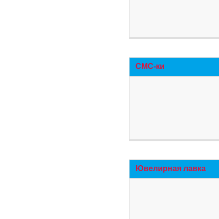
СМС-ки
Ювелирная лавка