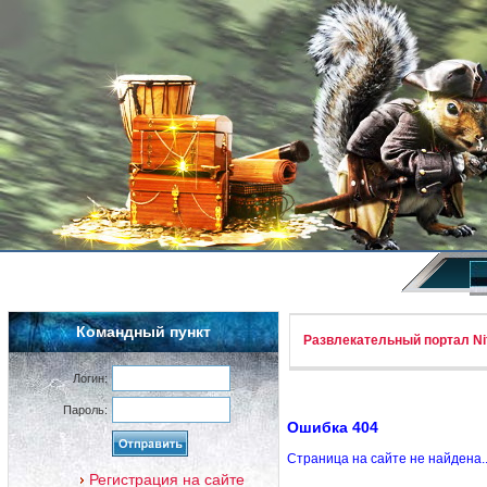
Командный пункт
Развлекательный портал Nif
Логин:
Пароль:
Ошибка 404
Страница на сайте не найдена.
Регистрация на сайте