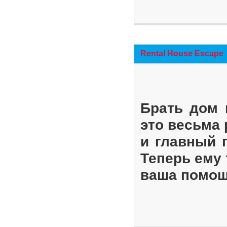
Rental House Escape
Брать дом 
это весьма
и главный 
Теперь ему 
ваша помощ