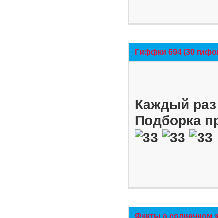
Гиффки 694 (30 гифо
Каждый раз 
Подборка п
Факты о солнечном 