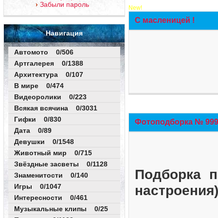
Забыли пароль
New!
С масленицей !
Навигация
Автомото 0/506
Артгалерея 0/1388
Архитектура 0/107
В мире 0/474
Видеоролики 0/223
Всякая всячина 0/3031
Гифки 0/830
Фотоподборка № 999 
Дата 0/89
Девушки 0/1548
Животный мир 0/715
Звёздные засветы 0/1128
Подборка п
Знаменитости 0/140
Игры 0/1047
настроения
Интересности 0/461
Музыкальные клипы 0/25