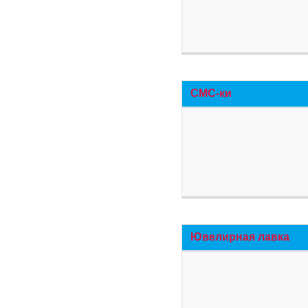
СМС-ки
Ювелирная лавка