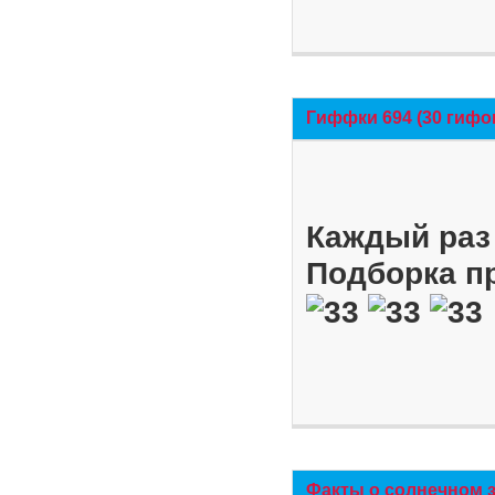
Гиффки 694 (30 гифо
Каждый раз 
Подборка п
Факты о солнечном 