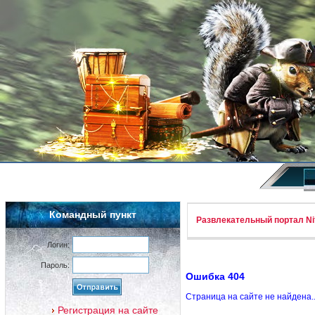
Командный пункт
Развлекательный портал Nif
Логин:
Пароль:
Ошибка 404
Страница на сайте не найдена.
Регистрация на сайте