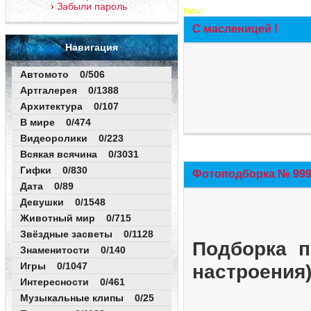
Забыли пароль
New!
С масленицей !
Навигация
Автомото 0/506
Артгалерея 0/1388
Архитектура 0/107
В мире 0/474
Видеоролики 0/223
Всякая всячина 0/3031
Гифки 0/830
Фотоподборка № 999 
Дата 0/89
Девушки 0/1548
Животный мир 0/715
Звёздные засветы 0/1128
Подборка п
Знаменитости 0/140
Игры 0/1047
настроения
Интересности 0/461
Музыкальные клипы 0/25