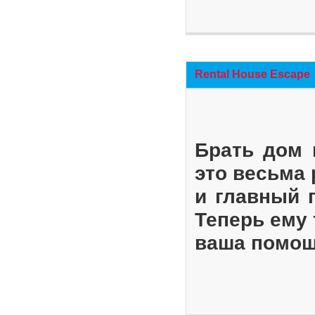
Rental House Escape
Брать дом 
это весьма
и главный 
Теперь ему 
ваша помощ