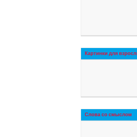
Картинки для взросл
Слова со смыслом