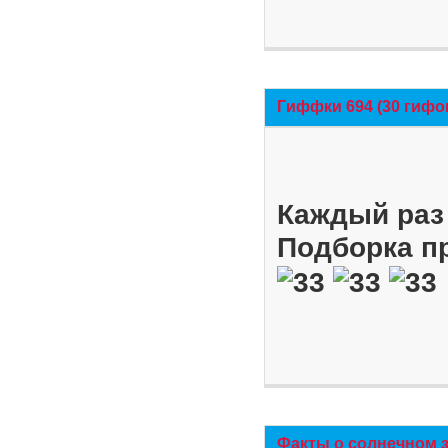
Гиффки 694 (30 гифо
Каждый раз 
Подборка п
Факты о солнечном 