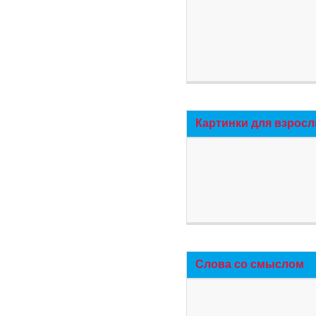
Картинки для взросл
Слова со смыслом