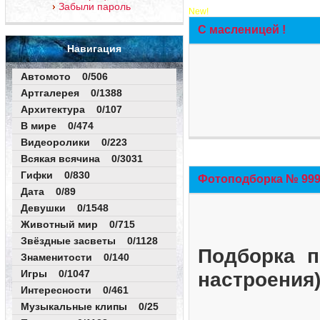
Забыли пароль
New!
С масленицей !
Навигация
Автомото 0/506
Артгалерея 0/1388
Архитектура 0/107
В мире 0/474
Видеоролики 0/223
Всякая всячина 0/3031
Гифки 0/830
Фотоподборка № 999 
Дата 0/89
Девушки 0/1548
Животный мир 0/715
Звёздные засветы 0/1128
Подборка п
Знаменитости 0/140
Игры 0/1047
настроения
Интересности 0/461
Музыкальные клипы 0/25