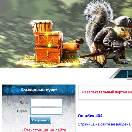
Командный пункт
Развлекательный портал Nif
Логин:
Пароль:
Ошибка 404
Страница на сайте не найдена.
Регистрация на сайте