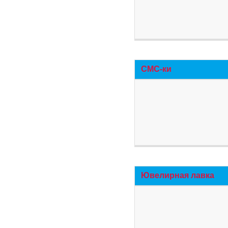
СМС-ки
Ювелирная лавка