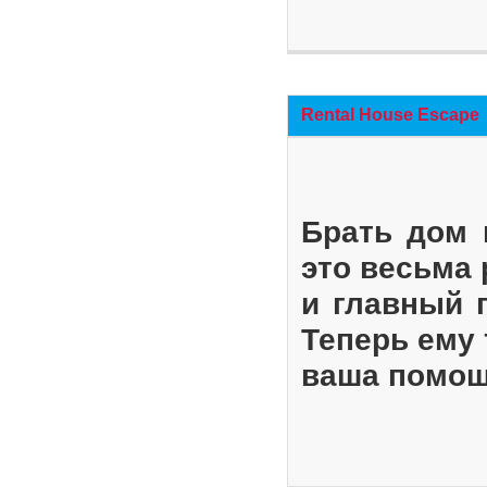
Rental House Escape
Брать дом 
это весьма
и главный 
Теперь ему 
ваша помощ