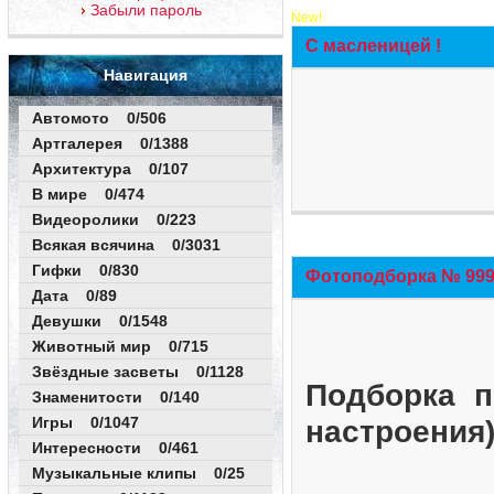
Забыли пароль
New!
С масленицей !
Навигация
Автомото 0/506
Артгалерея 0/1388
Архитектура 0/107
В мире 0/474
Видеоролики 0/223
Всякая всячина 0/3031
Гифки 0/830
Фотоподборка № 999 
Дата 0/89
Девушки 0/1548
Животный мир 0/715
Звёздные засветы 0/1128
Подборка п
Знаменитости 0/140
Игры 0/1047
настроения
Интересности 0/461
Музыкальные клипы 0/25