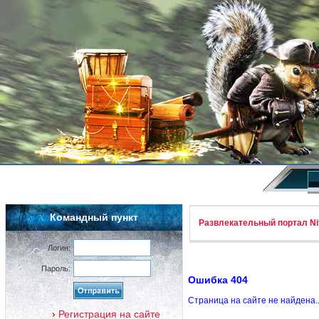
Командный пункт
Развлекательный портал Nif
Логин:
Пароль:
Ошибка 404
Страница на сайте не найдена.
Регистрация на сайте