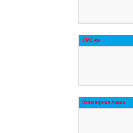
СМС-ки
Ювелирная лавка