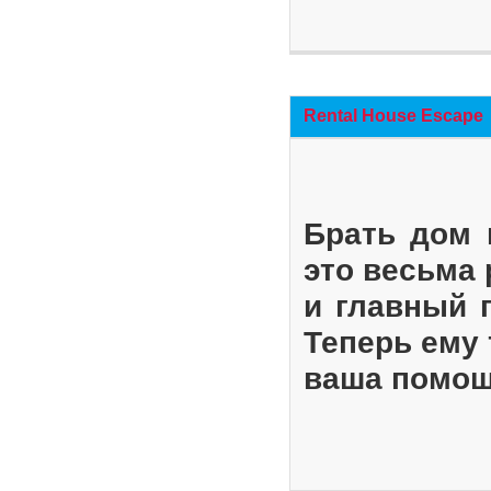
Rental House Escape
Брать дом 
это весьма
и главный 
Теперь ему 
ваша помощ