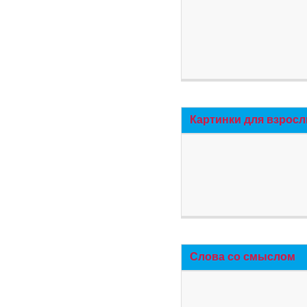
Картинки для взросл
Слова со смыслом