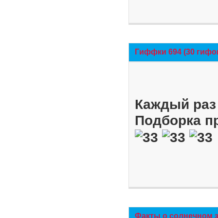
Гиффки 694 (30 гифо
Каждый раз 
Подборка п
Факты о солнечном 