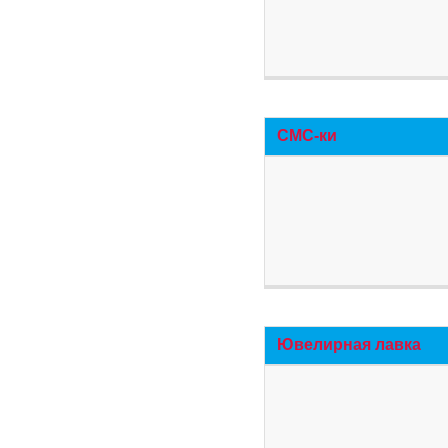
СМС-ки
Ювелирная лавка