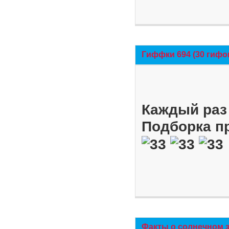
Гиффки 694 (30 гифо
Каждый раз 
Подборка п
Факты о солнечном 