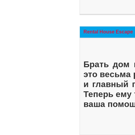
Rental House Escape
Брать дом 
это весьма
и главный 
Теперь ему 
ваша помощ