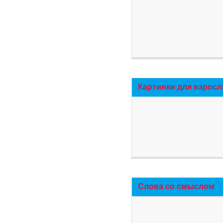
Картинки для взросл
Слова со смыслом