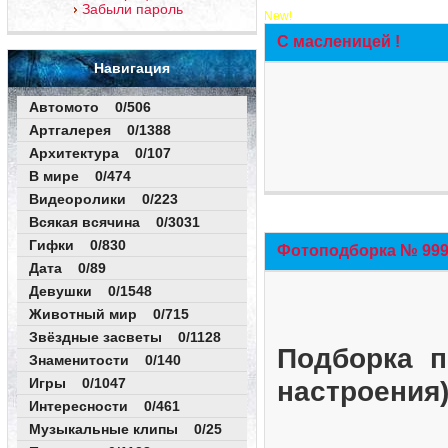
Забыли пароль
New!
С масленицей !
Навигация
Автомото 0/506
Артгалерея 0/1388
Архитектура 0/107
В мире 0/474
Видеоролики 0/223
Всякая всячина 0/3031
Гифки 0/830
Фотоподборка № 999 
Дата 0/89
Девушки 0/1548
Животный мир 0/715
Звёздные засветы 0/1128
Подборка п
Знаменитости 0/140
Игры 0/1047
настроения
Интересности 0/461
Музыкальные клипы 0/25