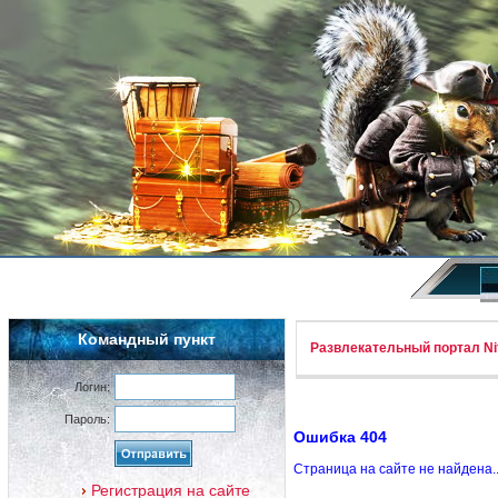
Командный пункт
Развлекательный портал Nif
Логин:
Пароль:
Ошибка 404
Страница на сайте не найдена.
Регистрация на сайте