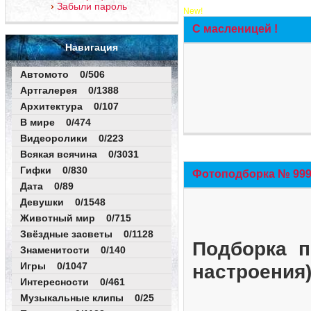
Забыли пароль
New!
С масленицей !
Навигация
Автомото 0/506
Артгалерея 0/1388
Архитектура 0/107
В мире 0/474
Видеоролики 0/223
Всякая всячина 0/3031
Гифки 0/830
Фотоподборка № 999 
Дата 0/89
Девушки 0/1548
Животный мир 0/715
Звёздные засветы 0/1128
Подборка п
Знаменитости 0/140
Игры 0/1047
настроения
Интересности 0/461
Музыкальные клипы 0/25