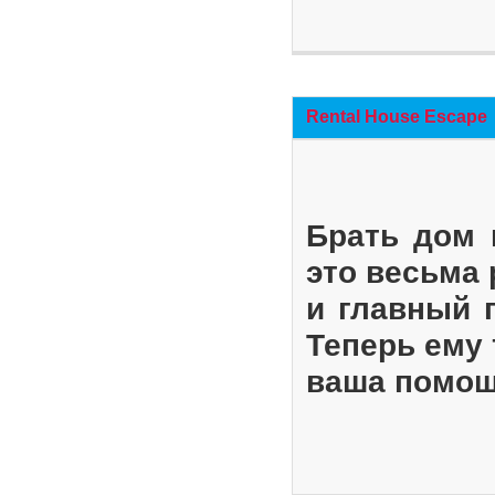
Rental House Escape
Брать дом 
это весьма
и главный 
Теперь ему 
ваша помощ