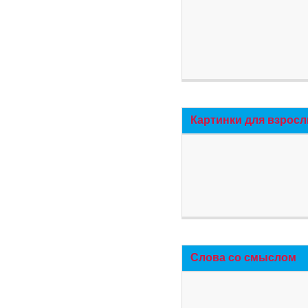
Картинки для взросл
Слова со смыслом