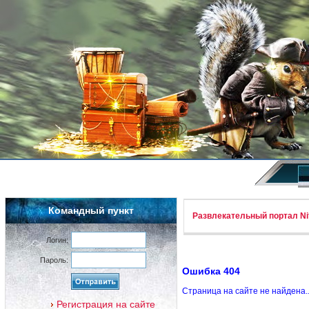
Командный пункт
Развлекательный портал Nif
Логин:
Пароль:
Ошибка 404
Страница на сайте не найдена.
Регистрация на сайте