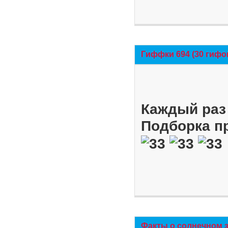
Гиффки 694 (30 гифо
Каждый раз 
Подборка п
Факты о солнечном 