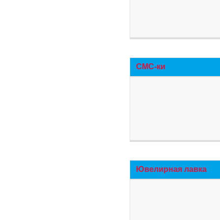
СМС-ки
Ювелирная лавка