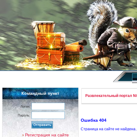
Командный пункт
Развлекательный портал Nif
Логин:
Пароль:
Ошибка 404
Страница на сайте не найдена.
Регистрация на сайте