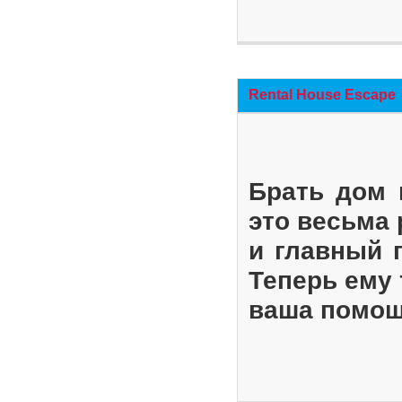
Rental House Escape
Брать дом 
это весьма
и главный 
Теперь ему 
ваша помощ