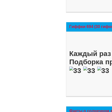
Гиффки 694 (30 гифо
Каждый раз 
Подборка п
Факты о солнечном 