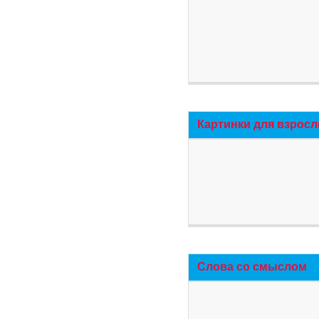
Картинки для взросл
Слова со смыслом