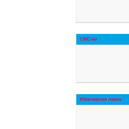
СМС-ки
Ювелирная лавка