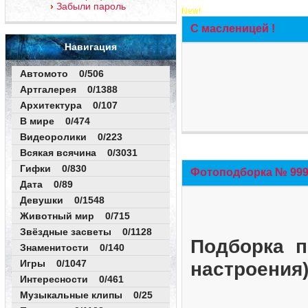
Забыли пароль
New!
С масленицей !
Навигация
Автомото 0/506
Артгалерея 0/1388
Архитектура 0/107
В мире 0/474
Видеоролики 0/223
Всякая всячина 0/3031
Гифки 0/830
Фотоподборка № 999 
Дата 0/89
Девушки 0/1548
Животный мир 0/715
Звёздные засветы 0/1128
Подборка п
Знаменитости 0/140
Игры 0/1047
настроения
Интересности 0/461
Музыкальные клипы 0/25