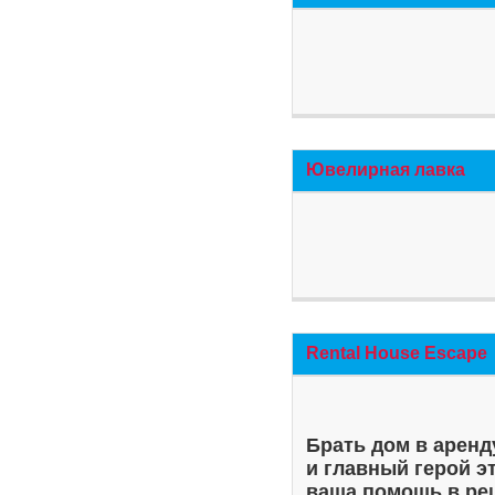
Ювелирная лавка
Rental House Escape
Брать дом в аренд
и главный герой э
ваша помощь в ре