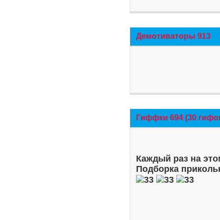
Демотиваторы 913
Гиффки 694 (30 гифо
Каждый раз на это
Подборка приколь