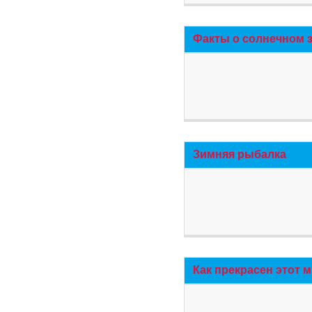
Факты о солнечном 
Зимняя рыбалка
Как прекрасен этот 