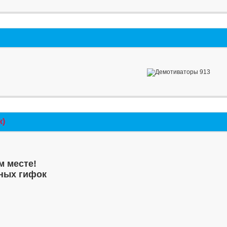
к)
м месте!
ных гифок