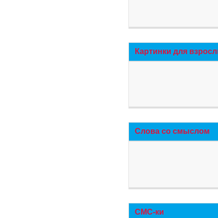
Картинки для взросл
Слова со смыслом
СМС-ки