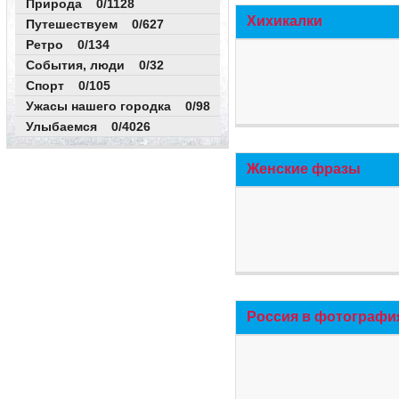
Природа 0/1128
Хихикалки
Путешествуем 0/627
Ретро 0/134
События, люди 0/32
Спорт 0/105
Ужасы нашего городка 0/98
Улыбаемся 0/4026
Женские фразы
Россия в фотографи