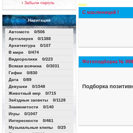
Забыли пароль
New!
С масленицей !
Навигация
Автомото 0/506
Артгалерея 0/1388
Архитектура 0/107
В мире 0/474
Видеоролики 0/223
Фотоподборка № 999 
Всякая всячина 0/3031
Гифки 0/830
Дата 0/89
Подборка позитивн
Девушки 0/1548
Животный мир 0/715
Звёздные засветы 0/1128
Знаменитости 0/140
Игры 0/1047
Интересности 0/461
Музыкальные клипы 0/25