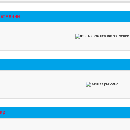
затмении
мир