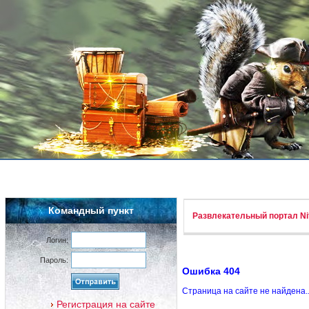
Командный пункт
Развлекательный портал Nif
Логин:
Пароль:
Ошибка 404
Страница на сайте не найдена.
Регистрация на сайте