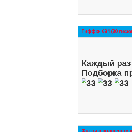
Гиффки 694 (30 гифо
Каждый раз 
Подборка п
Факты о солнечном 