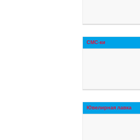
СМС-ки
Ювелирная лавка