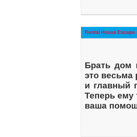
Rental House Escape
Брать дом 
это весьма
и главный 
Теперь ему 
ваша помощ