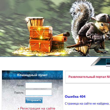
Командный пункт
Развлекательный портал Nif
Логин:
Пароль:
Ошибка 404
Страница на сайте не найдена.
Регистрация на сайте