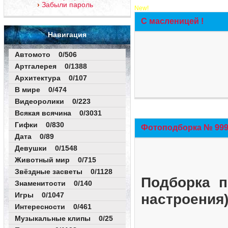
Забыли пароль
New!
С масленицей !
Навигация
Автомото 0/506
Артгалерея 0/1388
Архитектура 0/107
В мире 0/474
Видеоролики 0/223
Всякая всячина 0/3031
Гифки 0/830
Фотоподборка № 999 
Дата 0/89
Девушки 0/1548
Животный мир 0/715
Звёздные засветы 0/1128
Подборка п
Знаменитости 0/140
Игры 0/1047
настроения
Интересности 0/461
Музыкальные клипы 0/25