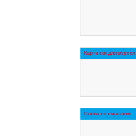
Картинки для взросл
Слова со смыслом