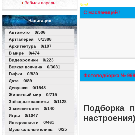
Забыли пароль
New!
С масленицей !
Навигация
Автомото 0/506
Артгалерея 0/1388
Архитектура 0/107
В мире 0/474
Видеоролики 0/223
Всякая всячина 0/3031
Гифки 0/830
Фотоподборка № 999 
Дата 0/89
Девушки 0/1548
Животный мир 0/715
Звёздные засветы 0/1128
Подборка п
Знаменитости 0/140
Игры 0/1047
настроения
Интересности 0/461
Музыкальные клипы 0/25