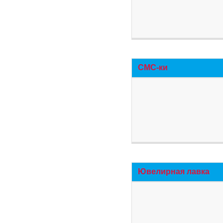
СМС-ки
Ювелирная лавка