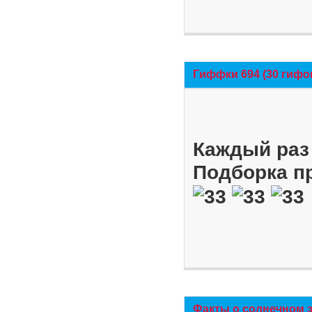
Гиффки 694 (30 гифо
Каждый раз 
Подборка п
Факты о солнечном 