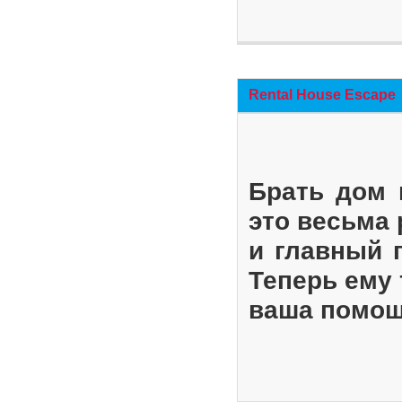
Rental House Escape
Брать дом 
это весьма
и главный 
Теперь ему 
ваша помощ