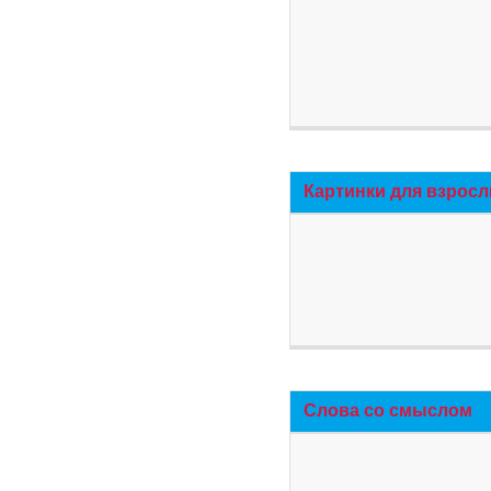
Картинки для взросл
Слова со смыслом