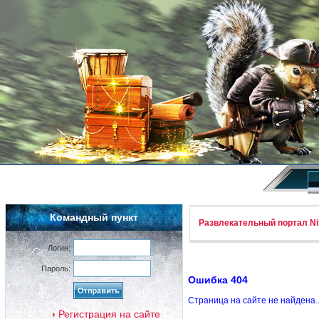
Командный пункт
Развлекательный портал Nif
Логин:
Пароль:
Ошибка 404
Страница на сайте не найдена.
Регистрация на сайте