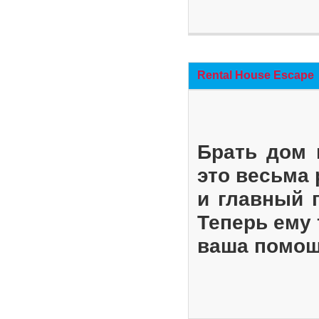
Rental House Escape
Брать дом 
это весьма
и главный 
Теперь ему 
ваша помощ