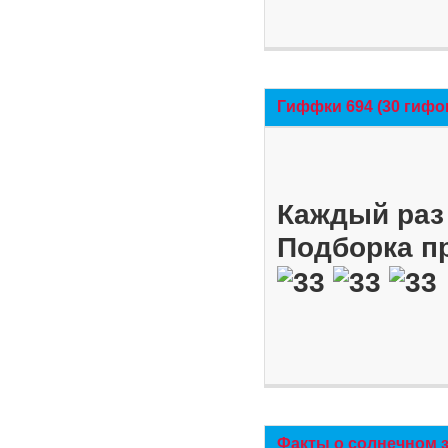
Гиффки 694 (30 гифо
Каждый раз 
Подборка п
Факты о солнечном 