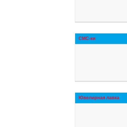
СМС-ки
Ювелирная лавка