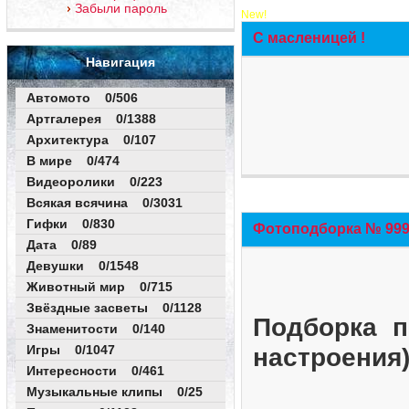
Забыли пароль
New!
С масленицей !
Навигация
Автомото 0/506
Артгалерея 0/1388
Архитектура 0/107
В мире 0/474
Видеоролики 0/223
Всякая всячина 0/3031
Гифки 0/830
Фотоподборка № 999 
Дата 0/89
Девушки 0/1548
Животный мир 0/715
Звёздные засветы 0/1128
Подборка п
Знаменитости 0/140
Игры 0/1047
настроения
Интересности 0/461
Музыкальные клипы 0/25