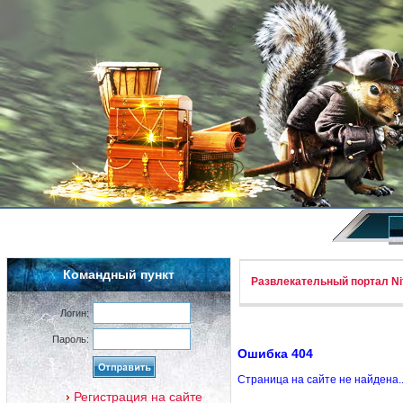
Командный пункт
Развлекательный портал Nif
Логин:
Пароль:
Ошибка 404
Страница на сайте не найдена.
Регистрация на сайте