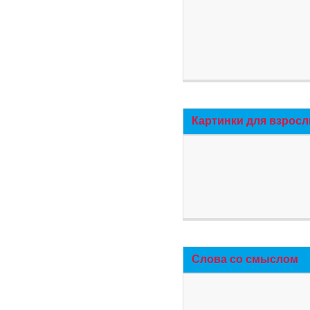
Картинки для взросл
Слова со смыслом