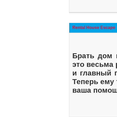
Rental House Escape
Брать дом 
это весьма
и главный 
Теперь ему 
ваша помощ