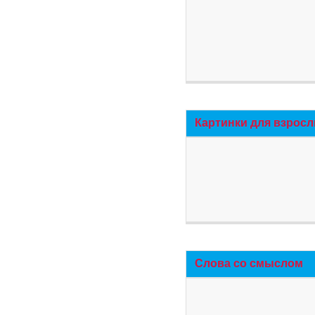
Картинки для взросл
Слова со смыслом