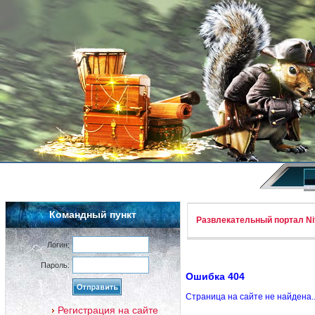
Командный пункт
Развлекательный портал Nif
Логин:
Пароль:
Ошибка 404
Страница на сайте не найдена.
Регистрация на сайте