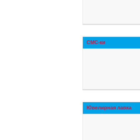
СМС-ки
Ювелирная лавка