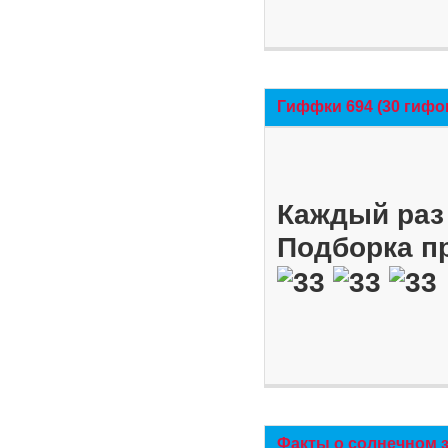
Гиффки 694 (30 гифо
Каждый раз 
Подборка п
Факты о солнечном 