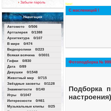
Забыли пароль
New!
С масленицей !
Навигация
Автомото 0/506
Артгалерея 0/1388
Архитектура 0/107
В мире 0/474
Видеоролики 0/223
Всякая всячина 0/3031
Гифки 0/830
Фотоподборка № 999 
Дата 0/89
Девушки 0/1548
Животный мир 0/715
Звёздные засветы 0/1128
Подборка п
Знаменитости 0/140
Игры 0/1047
настроения
Интересности 0/461
Музыкальные клипы 0/25