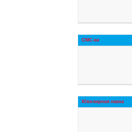
СМС-ки
Ювелирная лавка