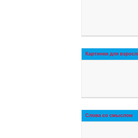
Картинки для взросл
Слова со смыслом