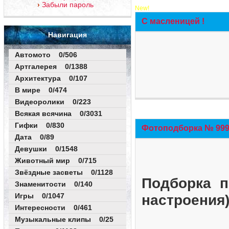
Забыли пароль
New!
С масленицей !
Навигация
Автомото 0/506
Артгалерея 0/1388
Архитектура 0/107
В мире 0/474
Видеоролики 0/223
Всякая всячина 0/3031
Гифки 0/830
Фотоподборка № 999 
Дата 0/89
Девушки 0/1548
Животный мир 0/715
Звёздные засветы 0/1128
Подборка п
Знаменитости 0/140
Игры 0/1047
настроения
Интересности 0/461
Музыкальные клипы 0/25