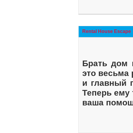
Rental House Escape
Брать дом 
это весьма
и главный 
Теперь ему 
ваша помощ