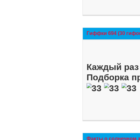
Гиффки 694 (30 гифо
Каждый раз 
Подборка п
Факты о солнечном 