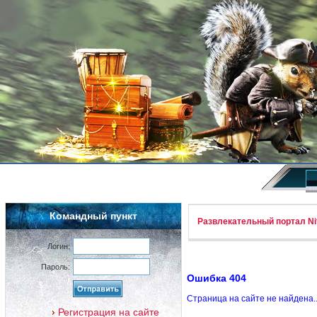
Командный пункт
Развлекательный портал Nif
Логин:
Пароль:
Ошибка 404
Страница на сайте не найдена.
Регистрация на сайте