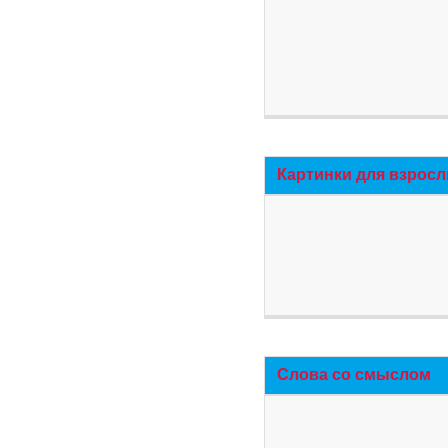
Картинки для взросл
Слова со смыслом