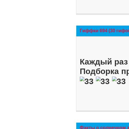
Гиффки 694 (30 гифо
Каждый раз 
Подборка п
Факты о солнечном 