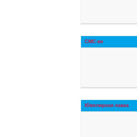
СМС-ки
Ювелирная лавка