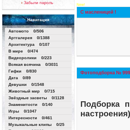
Забыли пароль
New!
С масленицей !
Навигация
Автомото 0/506
Артгалерея 0/1388
Архитектура 0/107
В мире 0/474
Видеоролики 0/223
Всякая всячина 0/3031
Гифки 0/830
Фотоподборка № 999 
Дата 0/89
Девушки 0/1548
Животный мир 0/715
Звёздные засветы 0/1128
Подборка п
Знаменитости 0/140
Игры 0/1047
настроения
Интересности 0/461
Музыкальные клипы 0/25