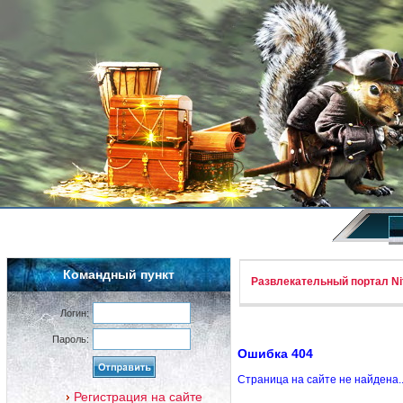
Командный пункт
Развлекательный портал Nif
Логин:
Пароль:
Ошибка 404
Страница на сайте не найдена.
Регистрация на сайте