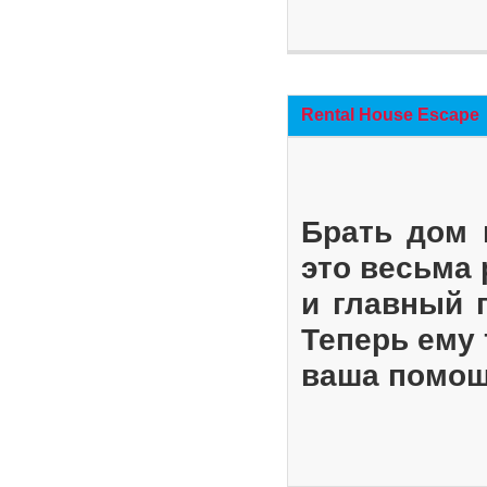
Rental House Escape
Брать дом 
это весьма
и главный 
Теперь ему 
ваша помощ