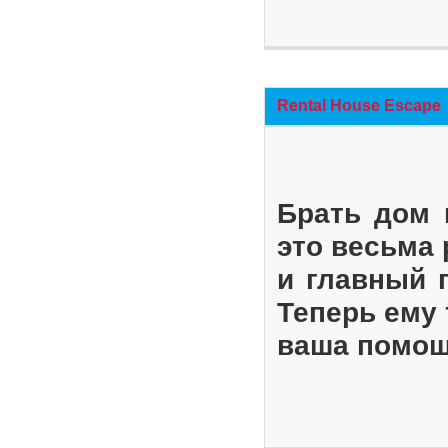
Rental House Escape
Брать дом 
это весьма
и главный 
Теперь ему 
ваша помощ