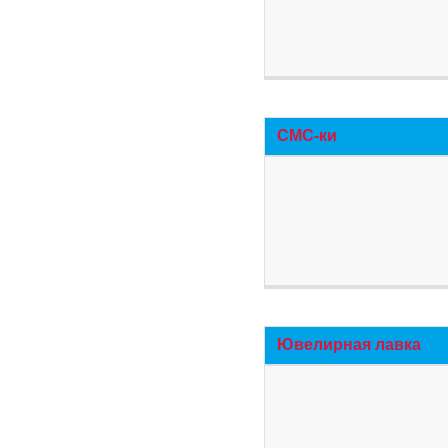
СМС-ки
Ювелирная лавка