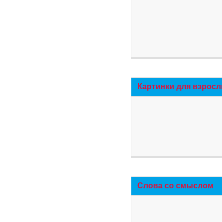
Картинки для взросл
Слова со смыслом