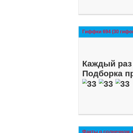
Гиффки 694 (30 гифо
Каждый раз 
Подборка п
Факты о солнечном 