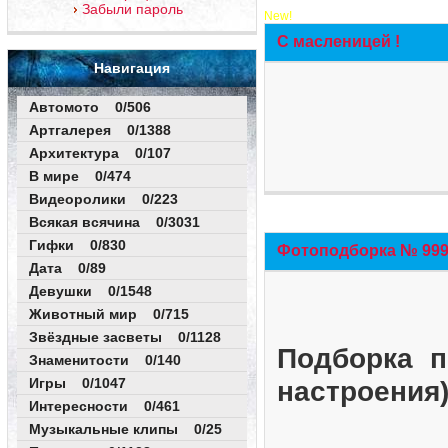
Забыли пароль
New!
С масленицей !
Навигация
Автомото 0/506
Артгалерея 0/1388
Архитектура 0/107
В мире 0/474
Видеоролики 0/223
Всякая всячина 0/3031
Гифки 0/830
Фотоподборка № 999 
Дата 0/89
Девушки 0/1548
Животный мир 0/715
Звёздные засветы 0/1128
Подборка п
Знаменитости 0/140
Игры 0/1047
настроения
Интересности 0/461
Музыкальные клипы 0/25