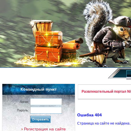
Командный пункт
Развлекательный портал Nif
Логин:
Пароль:
Ошибка 404
Страница на сайте не найдена.
Регистрация на сайте