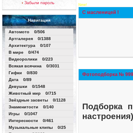
Забыли пароль
New!
С масленицей !
Навигация
Автомото 0/506
Артгалерея 0/1388
Архитектура 0/107
В мире 0/474
Видеоролики 0/223
Всякая всячина 0/3031
Гифки 0/830
Фотоподборка № 999 
Дата 0/89
Девушки 0/1548
Животный мир 0/715
Звёздные засветы 0/1128
Подборка п
Знаменитости 0/140
Игры 0/1047
настроения
Интересности 0/461
Музыкальные клипы 0/25