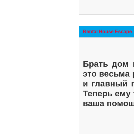
Rental House Escape
Брать дом 
это весьма
и главный 
Теперь ему 
ваша помощ