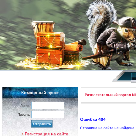
Командный пункт
Развлекательный портал Nif
Логин:
Пароль:
Ошибка 404
Страница на сайте не найдена.
Регистрация на сайте