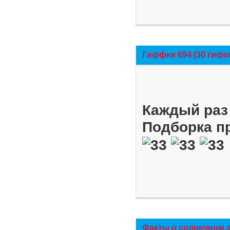
Гиффки 694 (30 гифо
Каждый раз 
Подборка п
Факты о солнечном 