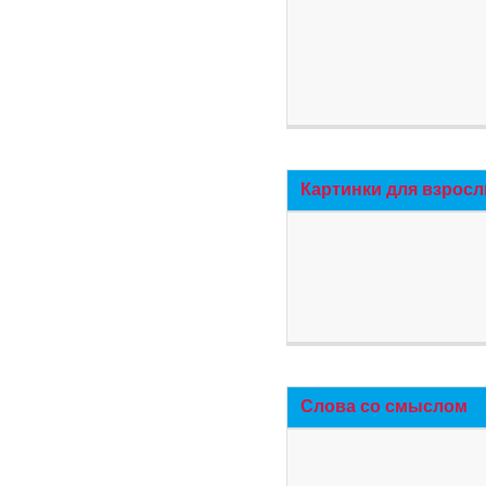
Картинки для взросл
Слова со смыслом