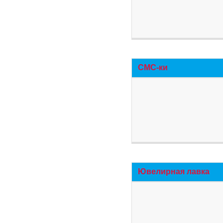
СМС-ки
Ювелирная лавка