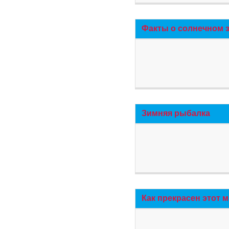
Факты о солнечном 
Зимняя рыбалка
Как прекрасен этот 