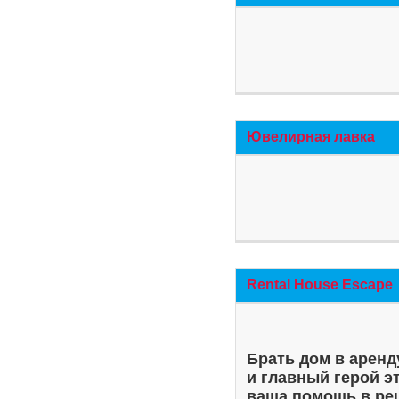
Ювелирная лавка
Rental House Escape
Брать дом в аренд
и главный герой э
ваша помощь в ре