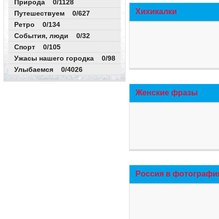
Природа 0/1128
Хихикалки
Путешествуем 0/627
Ретро 0/134
События, люди 0/32
Спорт 0/105
Ужасы нашего городка 0/98
Улыбаемся 0/4026
Женские фразы
Россия в фотографи