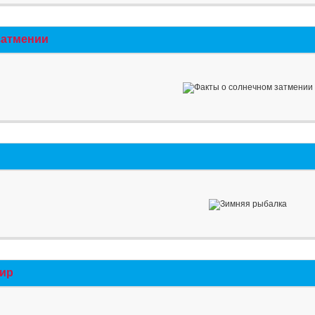
затмении
мир