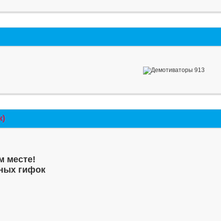
к)
м месте!
ных гифок