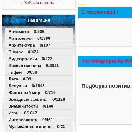
Забыли пароль
New!
С масленицей !
Навигация
Автомото 0/506
Артгалерея 0/1388
Архитектура 0/107
В мире 0/474
Видеоролики 0/223
Фотоподборка № 999 
Всякая всячина 0/3031
Гифки 0/830
Дата 0/89
Подборка позитивн
Девушки 0/1548
Животный мир 0/715
Звёздные засветы 0/1128
Знаменитости 0/140
Игры 0/1047
Интересности 0/461
Музыкальные клипы 0/25