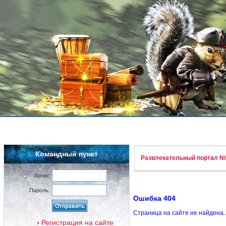
Командный пункт
Развлекательный портал Nif
Логин:
Пароль:
Ошибка 404
Страница на сайте не найдена.
Регистрация на сайте