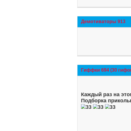
Демотиваторы 913
Гиффки 694 (30 гифо
Каждый раз на это
Подборка приколь