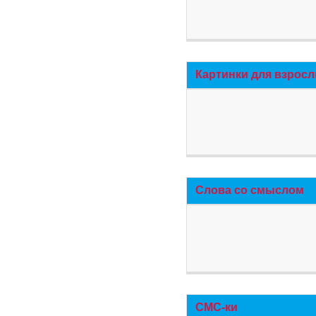
Картинки для взросл
Слова со смыслом
СМС-ки