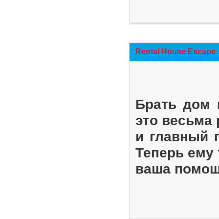
Rental House Escape
Брать дом 
это весьма
и главный 
Теперь ему 
ваша помощ