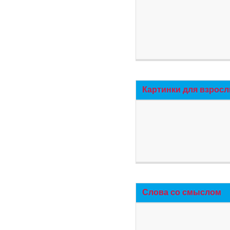
Картинки для взросл
Слова со смыслом