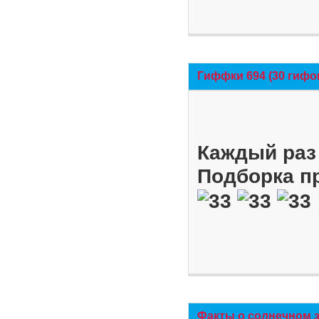
Гиффки 694 (30 гифо
Каждый раз 
Подборка п
Факты о солнечном 