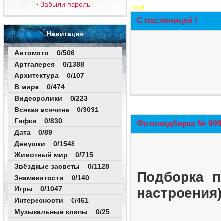
Забыли пароль
New!
С масленицей !
Навигация
Автомото 0/506
Артгалерея 0/1388
Архитектура 0/107
В мире 0/474
Видеоролики 0/223
Всякая всячина 0/3031
Гифки 0/830
Фотоподборка № 999 
Дата 0/89
Девушки 0/1548
Животный мир 0/715
Звёздные засветы 0/1128
Подборка п
Знаменитости 0/140
Игры 0/1047
настроения
Интересности 0/461
Музыкальные клипы 0/25