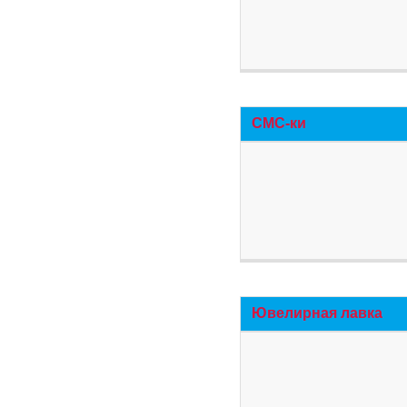
СМС-ки
Ювелирная лавка