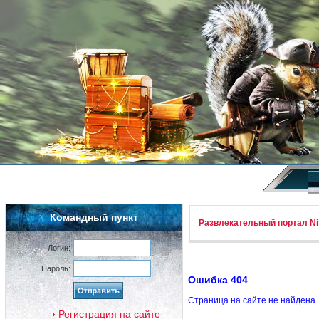
Командный пункт
Развлекательный портал Nif
Логин:
Пароль:
Ошибка 404
Страница на сайте не найдена.
Регистрация на сайте