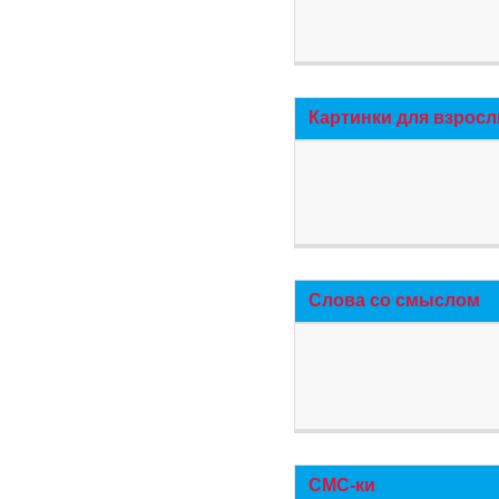
Картинки для взросл
Слова со смыслом
СМС-ки