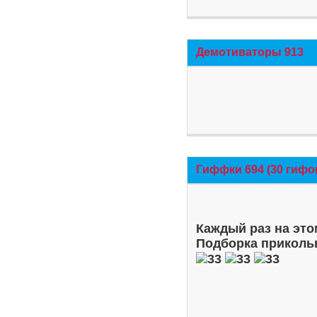
Демотиваторы 913
Гиффки 694 (30 гифо
Каждый раз на это
Подборка приколь