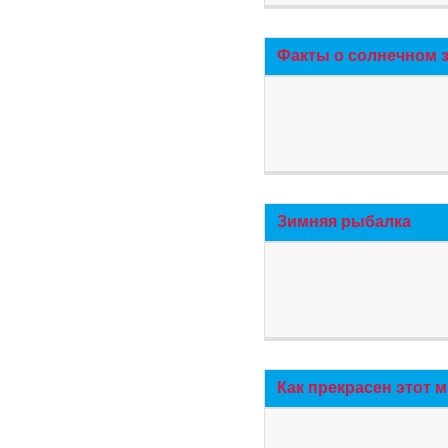
Факты о солнечном 
Зимняя рыбалка
Как прекрасен этот 