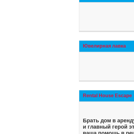
Ювелирная лавка
Rental House Escape
Брать дом в аренд
и главный герой э
ваша помощь в ре