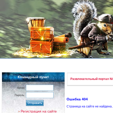
Командный пункт
Развлекательный портал Nif
Логин:
Пароль:
Ошибка 404
Страница на сайте не найдена.
Регистрация на сайте