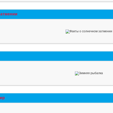
затмении
мир