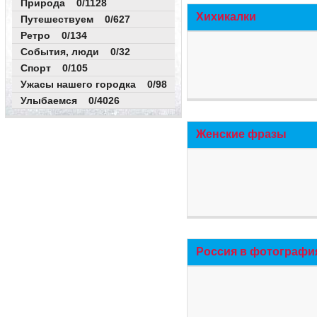
Природа 0/1128
Хихикалки
Путешествуем 0/627
Ретро 0/134
События, люди 0/32
Спорт 0/105
Ужасы нашего городка 0/98
Улыбаемся 0/4026
Женские фразы
Россия в фотографи