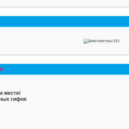
к)
м месте!
ных гифок