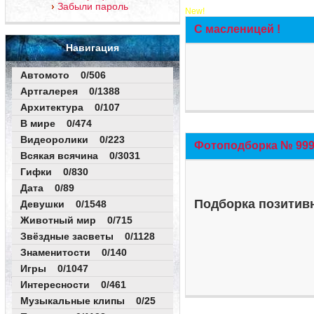
Забыли пароль
New!
С масленицей !
Навигация
Автомото 0/506
Артгалерея 0/1388
Архитектура 0/107
В мире 0/474
Видеоролики 0/223
Фотоподборка № 999 
Всякая всячина 0/3031
Гифки 0/830
Дата 0/89
Подборка позитивн
Девушки 0/1548
Животный мир 0/715
Звёздные засветы 0/1128
Знаменитости 0/140
Игры 0/1047
Интересности 0/461
Музыкальные клипы 0/25