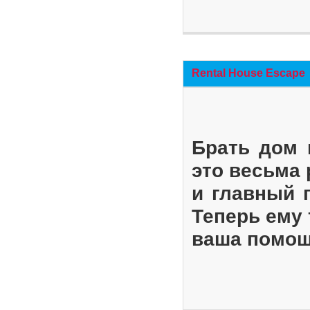
Rental House Escape
Брать дом 
это весьма
и главный 
Теперь ему 
ваша помощ