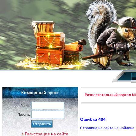
Командный пункт
Развлекательный портал Nif
Логин:
Пароль:
Ошибка 404
Страница на сайте не найдена.
Регистрация на сайте