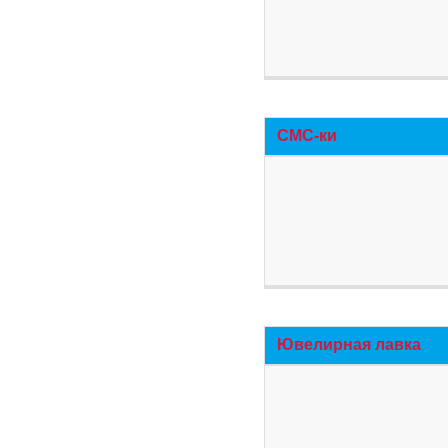
СМС-ки
Ювелирная лавка