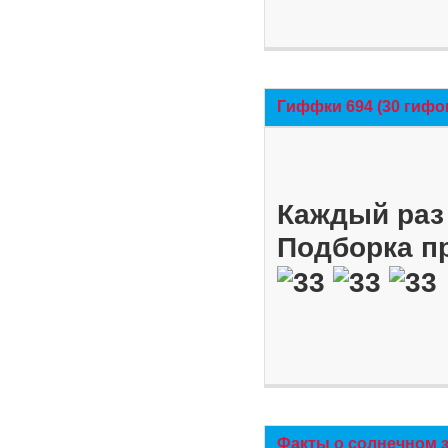
Гиффки 694 (30 гифо
Каждый раз 
Подборка п
Факты о солнечном 