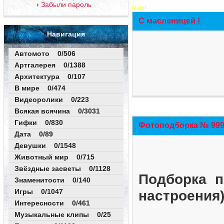
Забыли пароль
New!
С масленицей !
Навигация
Автомото 0/506
Артгалерея 0/1388
Архитектура 0/107
В мире 0/474
Видеоролики 0/223
Всякая всячина 0/3031
Гифки 0/830
Фотоподборка № 999 
Дата 0/89
Девушки 0/1548
Животный мир 0/715
Звёздные засветы 0/1128
Подборка п
Знаменитости 0/140
Игры 0/1047
настроения
Интересности 0/461
Музыкальные клипы 0/25