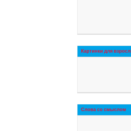
Картинки для взросл
Слова со смыслом