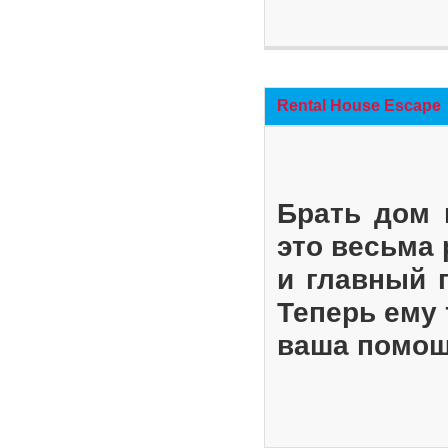
Rental House Escape
Брать дом 
это весьма
и главный 
Теперь ему 
ваша помощ