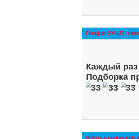
Гиффки 694 (30 гифо
Каждый раз 
Подборка п
Факты о солнечном 