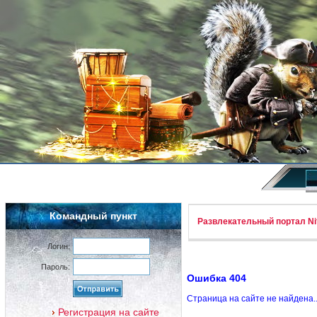
Командный пункт
Развлекательный портал Nif
Логин:
Пароль:
Ошибка 404
Страница на сайте не найдена.
Регистрация на сайте