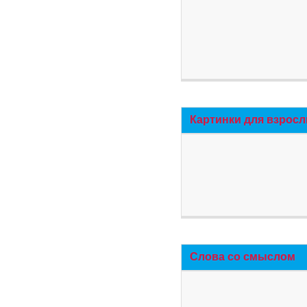
Картинки для взросл
Слова со смыслом