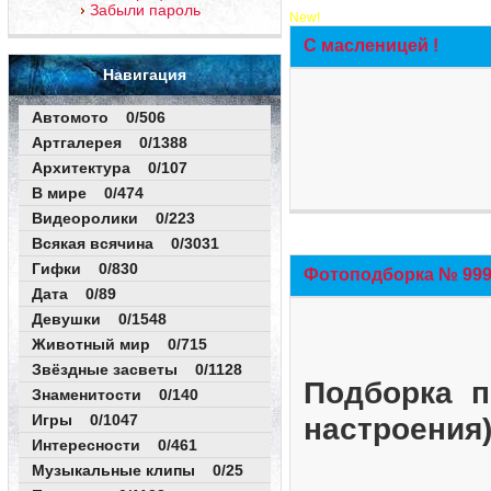
Забыли пароль
New!
С масленицей !
Навигация
Автомото 0/506
Артгалерея 0/1388
Архитектура 0/107
В мире 0/474
Видеоролики 0/223
Всякая всячина 0/3031
Гифки 0/830
Фотоподборка № 999 
Дата 0/89
Девушки 0/1548
Животный мир 0/715
Звёздные засветы 0/1128
Подборка п
Знаменитости 0/140
Игры 0/1047
настроения
Интересности 0/461
Музыкальные клипы 0/25