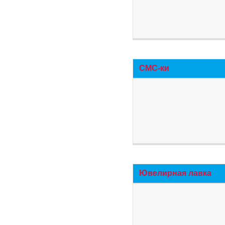
СМС-ки
Ювелирная лавка