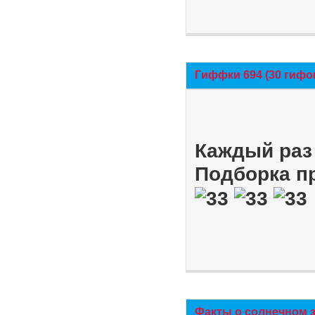
Гиффки 694 (30 гифо
Каждый раз 
Подборка п
Факты о солнечном 