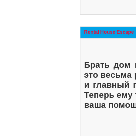
Rental House Escape
Брать дом 
это весьма
и главный 
Теперь ему 
ваша помощ