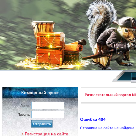
Командный пункт
Развлекательный портал Nif
Логин:
Пароль:
Ошибка 404
Страница на сайте не найдена.
Регистрация на сайте