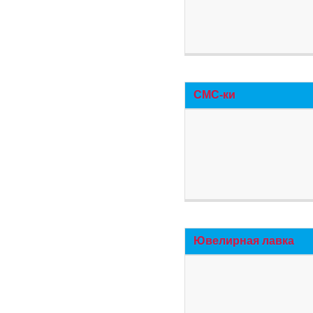
СМС-ки
Ювелирная лавка