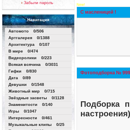
Забыли пароль
New!
С масленицей !
Навигация
Автомото 0/506
Артгалерея 0/1388
Архитектура 0/107
В мире 0/474
Видеоролики 0/223
Всякая всячина 0/3031
Гифки 0/830
Фотоподборка № 999 
Дата 0/89
Девушки 0/1548
Животный мир 0/715
Звёздные засветы 0/1128
Подборка п
Знаменитости 0/140
Игры 0/1047
настроения
Интересности 0/461
Музыкальные клипы 0/25