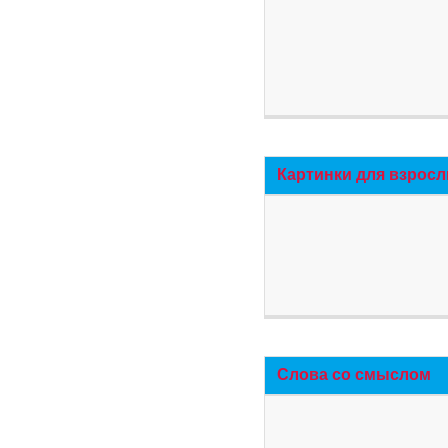
Картинки для взросл
Слова со смыслом