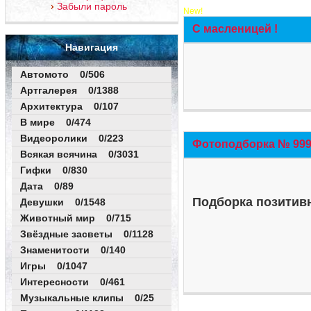
Забыли пароль
New!
С масленицей !
Навигация
Автомото 0/506
Артгалерея 0/1388
Архитектура 0/107
В мире 0/474
Видеоролики 0/223
Фотоподборка № 999 
Всякая всячина 0/3031
Гифки 0/830
Дата 0/89
Подборка позитивн
Девушки 0/1548
Животный мир 0/715
Звёздные засветы 0/1128
Знаменитости 0/140
Игры 0/1047
Интересности 0/461
Музыкальные клипы 0/25