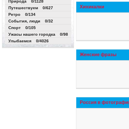
Природа 0/1128
Хихикалки
Путешествуем 0/627
Ретро 0/134
События, люди 0/32
Спорт 0/105
Ужасы нашего городка 0/98
Улыбаемся 0/4026
Женские фразы
Россия в фотографи