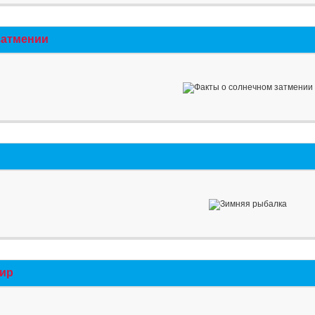
затмении
мир