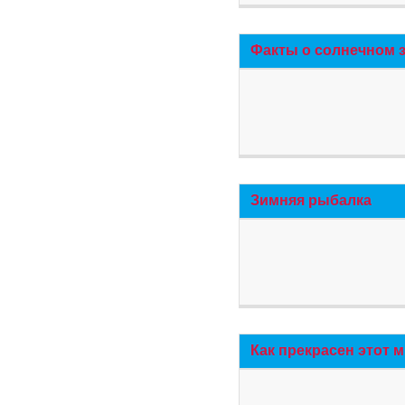
Факты о солнечном 
Зимняя рыбалка
Как прекрасен этот 