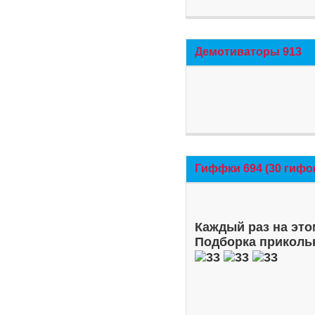
Демотиваторы 913
Гиффки 694 (30 гифо
Каждый раз на это
Подборка приколь