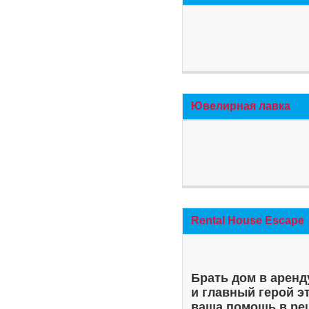
Ювелирная лавка
Rental House Escape
Брать дом в аренд
и главный герой э
ваша помощь в ре