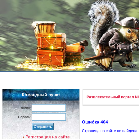
Командный пункт
Развлекательный портал Nif
Логин:
Пароль:
Ошибка 404
Страница на сайте не найдена.
Регистрация на сайте