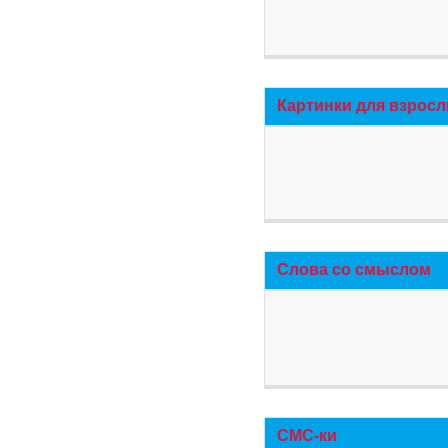
Картинки для взросл
Слова со смыслом
СМС-ки