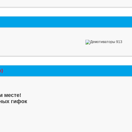
к)
м месте!
ных гифок